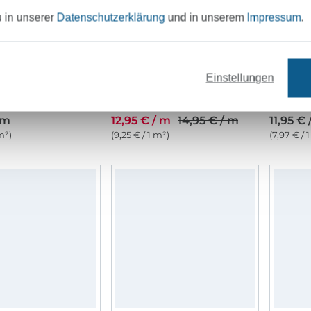
u in unserer
Datenschutzerklärung
und in unserem
Impressum
.
Einstellungen
satin Uni, violett
Stretch Baumwollsatin, royalblau
 m
12,95 € / m
14,95 € / m
11,95 € 
m²)
(9,25 € / 1 m²)
(7,97 € / 