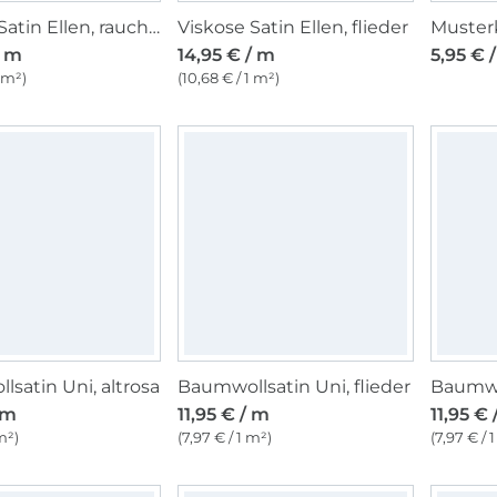
Viskose Satin Ellen, rauchblau
Viskose Satin Ellen, flieder
Musterk
/ m
14,95 € / m
5,95 € /
1 m²)
(10,68 € / 1 m²)
satin Uni, altrosa
Baumwollsatin Uni, flieder
 m
11,95 € / m
11,95 € 
m²)
(7,97 € / 1 m²)
(7,97 € / 