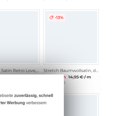
-13%
Viskose Satin Retro Love, orange
Stretch Baumwollsatin, dunkelrot
 / m
12,95 € / m
14,95 € / m
 1 m²)
(9,25 € / 1 m²)
Webseite
zuverlässig, schnell
erter Werbung
verbessern