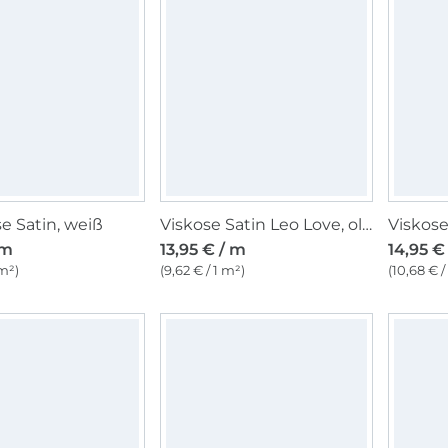
 Satin, weiß
Viskose Satin Leo Love, oliv
Viskose
 m
13,95 € / m
14,95 €
 m²)
(9,62 € / 1 m²)
(10,68 € /