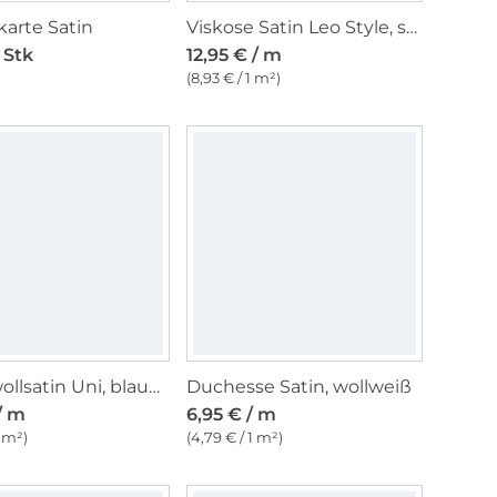
arte Satin
Viskose Satin Leo Style, sand
 Stk
12,95 € / m
(8,93 € / 1 m²)
Baumwollsatin Uni, blaupetrol
Duchesse Satin, wollweiß
/ m
6,95 € / m
1 m²)
(4,79 € / 1 m²)