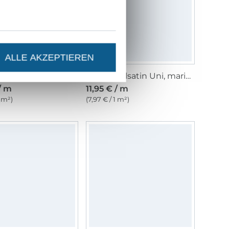
ALLE AKZEPTIEREN
Baumwollsatin Uni, altgrün
Baumwollsatin Uni, marine
/ m
11,95 € / m
1 m²)
(7,97 € / 1 m²)