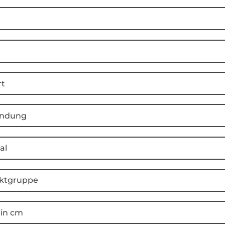
rt
ndung
al
ktgruppe
 in cm