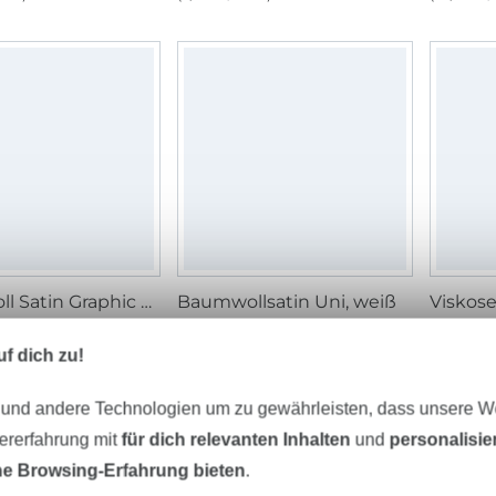
Baumwoll Satin Graphic Flowers, bordeaux
Baumwollsatin Uni, weiß
/ m
11,95 € / m
14,95 €
m²)
(7,97 € / 1 m²)
(10,68 € /
f dich zu!
 und andere Technologien um zu gewährleisten, dass unsere 
-13%
zererfahrung mit
für dich relevanten Inhalten
und
personalisi
e Browsing-Erfahrung bieten
.