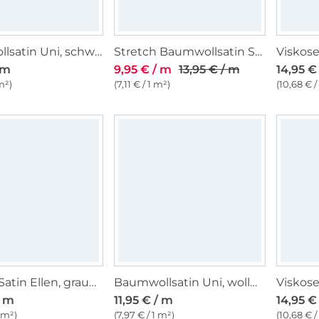
Baumwollsatin Uni, schwarz
Stretch Baumwollsatin Streifen, weiss
 m
9,95 € / m
13,95 € / m
14,95 €
m²)
(7,11 € / 1 m²)
(10,68 € /
Viskose Satin Ellen, graugrün
Baumwollsatin Uni, wollweiß
Viskose
/ m
11,95 € / m
14,95 €
1 m²)
(7,97 € / 1 m²)
(10,68 € /