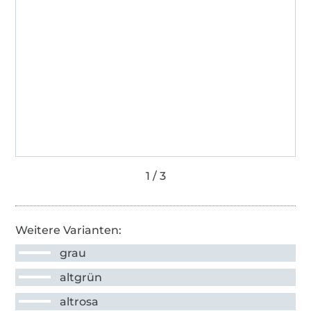
Weitere Varianten:
grau
altgrün
altrosa