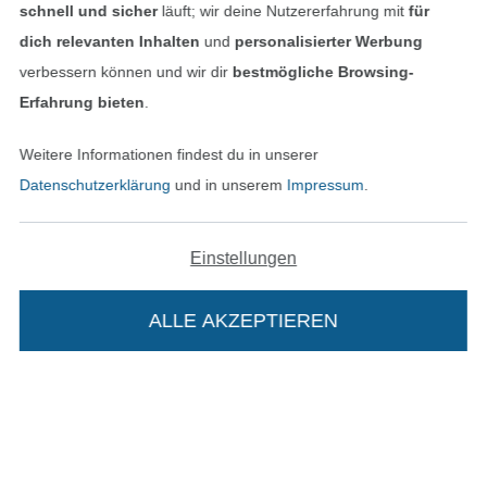
Unsere Versandpartner
schnell und sicher
läuft; wir deine Nutzererfahrung mit
für
dich relevanten Inhalten
und
personalisierter Werbung
verbessern können und wir dir
bestmögliche Browsing-
Erfahrung bieten
.
In den deutschen Shop wechseln (aktuell gewählt
Weitere Informationen findest du in unserer
Datenschutzerklärung
und in unserem
Impressum
.
Impressum
AGB
Einstellungen
Datenschutz
ALLE AKZEPTIEREN
Widerrufsrecht
Kontakt
Bestellung widerrufen
Die Stoffe Hemmers Portoflat: