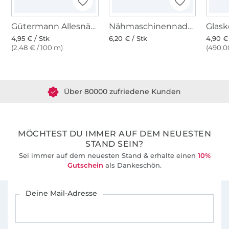
Gütermann Allesnäher (496) möwe
Nähmaschinennadeln Stretch 130/705, Stretch H-S
4,95 € / Stk
6,20 € / Stk
4,90 €
(2,48 € / 100 m)
(490,00
Über 1.8 Millionen Meter Stoff versandfertig
Über 80000 zufriedene Kunden
36 Jahre Erfahrung
MÖCHTEST DU IMMER AUF DEM NEUESTEN
STAND SEIN?
Sei immer auf dem neuesten Stand & erhalte einen
10%
Gutschein
als Dankeschön.
Für den Stoffe Hemmers Newsletter anmelden
Deine Mail-Adresse