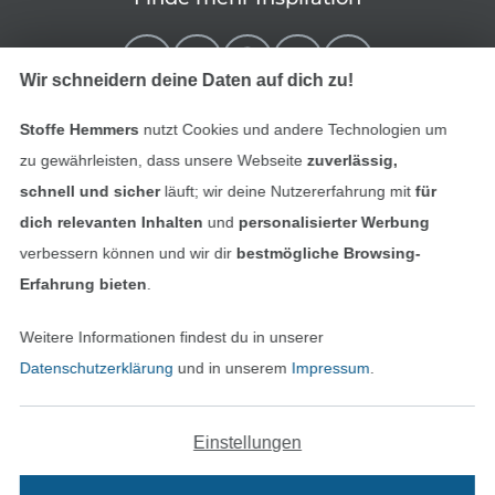
Wir schneidern deine Daten auf dich zu!
Stoffe Hemmers
nutzt Cookies und andere Technologien um
zu gewährleisten, dass unsere Webseite
zuverlässig,
schnell und sicher
läuft; wir deine Nutzererfahrung mit
für
dich relevanten Inhalten
und
personalisierter Werbung
verbessern können und wir dir
bestmögliche Browsing-
In den niederländischen Sh
In den französisch
Nederlands
Français
Erfahrung bieten
.
(France)
Weitere Informationen findest du in unserer
Deutsch
Datenschutzerklärung
und in unserem
Impressum
.
Alle Preise inkl. der gesetzl. MwSt.
Die durchgestrichenen Preise entsprechen dem
bisherigen Preis bei Stoffe Hemmers.
Einstellungen