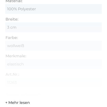
Material:
100% Polyester
Breite:
3 cm
Farbe:
wollweiß
Merkmale:
elastisch
Art.Nr.:
11263
Hersteller-Kontaktdaten