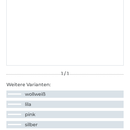
Weitere Varianten:
wollweiß
lila
pink
silber