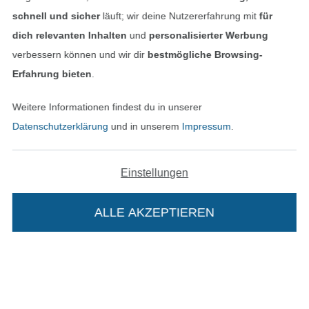
schnell und sicher
läuft; wir deine Nutzererfahrung mit
für
dich relevanten Inhalten
und
personalisierter Werbung
verbessern können und wir dir
bestmögliche Browsing-
Erfahrung bieten
.
Weitere Informationen findest du in unserer
Datenschutzerklärung
und in unserem
Impressum
.
Einstellungen
In den niederländischen Sh
In den französisch
Nederlands
Français
(France)
ALLE AKZEPTIEREN
Deutsch
Alle Preise inkl. der gesetzl. MwSt.
Die durchgestrichenen Preise entsprechen dem
bisherigen Preis bei Stoffe Hemmers.