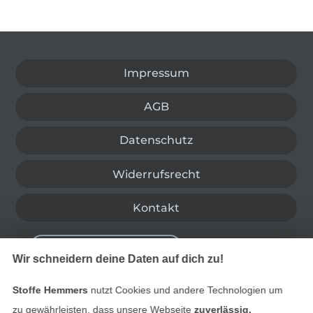
In den deutschen Shop wechseln (aktuell gewählt
Impressum
AGB
Datenschutz
Widerrufsrecht
Kontakt
Bestellung widerrufen
Wir schneidern deine Daten auf dich zu!
Stoffe Hemmers
nutzt Cookies und andere Technologien um
Finde mehr Inspiration
zu gewährleisten, dass unsere Webseite
zuverlässig,