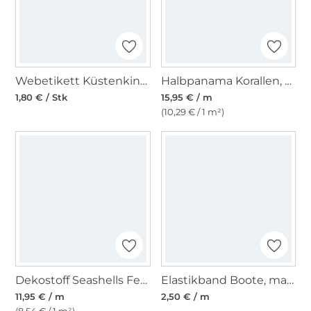
Webetikett Küstenkind, rot
Halbpanama Korallen, orange
1,80 € / Stk
15,95 € / m
(10,29 € / 1 m²)
Dekostoff Seashells Feeling, graublau
Elastikband Boote, marine-weiss
11,95 € / m
2,50 € / m
(8,54 € / 1 m²)