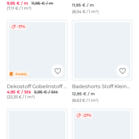
9,95 € / m
11,95 € / m
11,95 € / m
(7,11 € / 1 m²)
(8,54 € / 1 m²)
-17%
PANEL
Dekostoff Gobelinstoff Nautic Teddy Bear Panel, 46 x 46 cm
Badeshorts Stoff Kleine Enten, marine
4,95 € / Stk
5,95 € / Stk
12,95 € / m
(23,35 € / 1 m²)
(8,63 € / 1 m²)
-27%