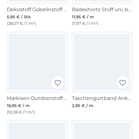
Dekostoff Gobelinstoff Panel Maritim, 46 x 46 cm
Badeshorts Stoff uni, blaupetrol
5,95 € / Stk
11,95 € / m
(28,07 € / 1 m²)
(7,97 € / 1 m²)
Markisen Outdoorstoff marineblau, weiss 160 cm
Taschengurtband Anker 37 mm, dunkelblau
16,95 € / m
2,95 € / m
(10,59 € / 1 m²)