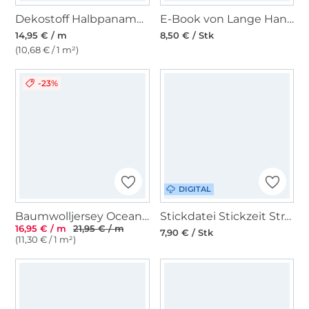
Dekostoff Halbpanama Seaside House
E-Book von Lange Hand Wal Turnbeutel Rucksack Scholle
14,95 € / m
8,50 € / Stk
(10,68 € / 1 m²)
-23%
DIGITAL
Baumwolljersey Ocean Dreams Fischschuppen, wollweiß
Stickdatei Stickzeit Strandhäuser ITH
16,95 € / m
21,95 € / m
7,90 € / Stk
(11,30 € / 1 m²)