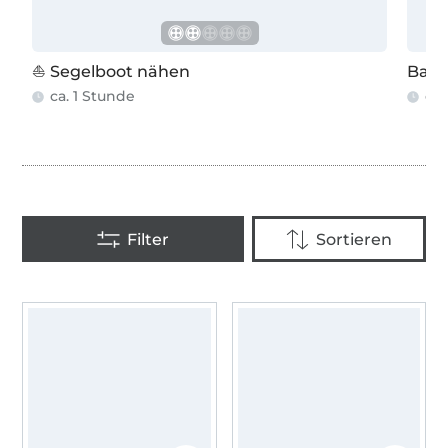
⛵ Segelboot nähen
Bade
ca. 1 Stunde
ca.