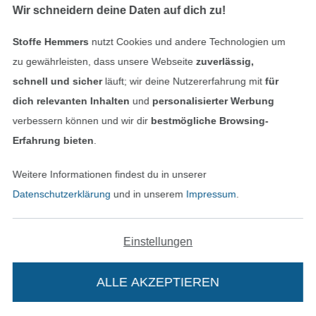
Wir schneidern deine Daten auf dich zu!
Stoffe Hemmers
nutzt Cookies und andere Technologien um
zu gewährleisten, dass unsere Webseite
zuverlässig,
DIGITAL
DIGITAL
schnell und sicher
läuft; wir deine Nutzererfahrung mit
für
Plotterdatei Selbernähen.net Team Nordsee
Plotterdatei Selbernähen.net Schatzsucher
dich relevanten Inhalten
und
personalisierter Werbung
1,99 € / Stk
2,49 € / Stk
verbessern können und wir dir
bestmögliche Browsing-
Erfahrung bieten
.
Weitere Informationen findest du in unserer
Datenschutzerklärung
und in unserem
Impressum
.
Einstellungen
DIGITAL
DIGITAL
ALLE AKZEPTIEREN
Plotterdatei Selbernähen.net Möwe Fiete
Plotterdatei Selbernähen.net Anker
2,49 € / Stk
1,99 € / Stk