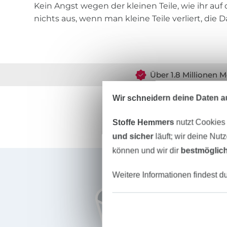
Kein Angst wegen der kleinen Teile, wie ihr auf
nichts aus, wenn man kleine Teile verliert, die D
Über 1.8 Millionen M
Wir schneidern deine Daten au
Stoffe Hemmers
nutzt Cookies
und sicher
läuft; wir deine Nut
können und wir dir
bestmöglich
Für den Stoffe Hemmers Newsletter anmelden
Weitere Informationen findest d