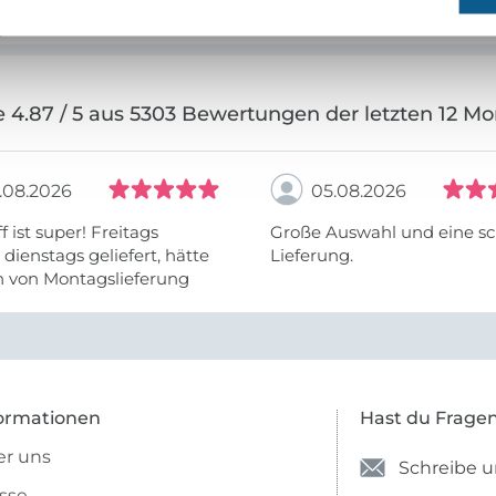
 4.87 / 5 aus 5303 Bewertungen der letzten 12 M
.08.2026
05.08.2026
f ist super! Freitags
Große Auswahl und eine sc
, dienstags geliefert, hätte
Lieferung.
h von Montagslieferung
t werden können.
ormationen
Hast du Frage
r uns
Schreibe u
sse