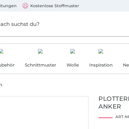
Zum Hauptinhalt springen
Weiter zur Suche
)
Visa, Mastercard, PayPal, Giropay, Kauf auf Rechnung, V
eitungen
Kostenlose Stoffmuster
ubehör
Schnittmuster
Wolle
Inspiration
Ne
n
PLOTTER
ANKER
ART.NR