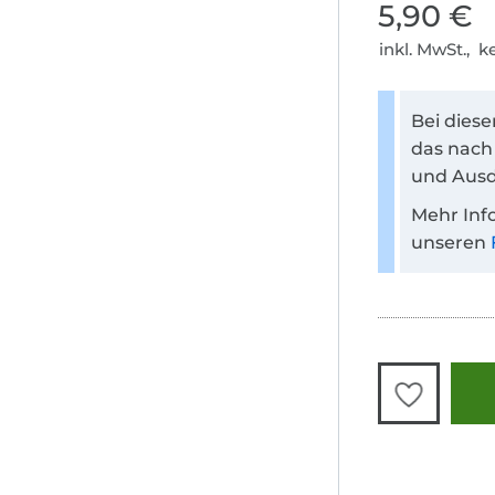
5,90 €
inkl. MwSt., 
Bei dies
das nach
und Ausd
Mehr Inf
unseren