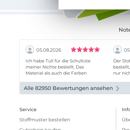
Note
05.08.2026
05
Ich habe Tüll für die Schultüte
Der Stof
meiner Nichte bestellt. Das
bestellt
Material als auch die Farben
nur nic
entsprechen der Beschreibung u
getopp
Abbildung u sieht toll aus. Die
Alle 82950 Bewertungen ansehen
Lieferung erfolgte zügig u auch
das Pre ...
Service
Inf
Stoffmuster bestellen
Übe
Gutschein kaufen
Pre