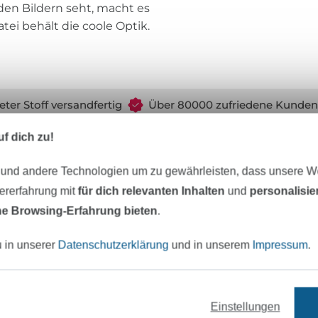
 den Bildern seht, macht es
atei behält die coole Optik.
eter Stoff versandfertig
Über 80000 zufriedene Kunden
f dich zu!
MÖCHTEST DU IMMER AUF DEM NEU
 und andere Technologien um zu gewährleisten, dass unsere 
Sei immer auf dem neuesten Stand & erhalte einen
1
zererfahrung mit
für dich relevanten Inhalten
und
personalisi
e Browsing-Erfahrung bieten
.
Deine Mail-Adresse
u in unserer
Datenschutzerklärung
und in unserem
Impressum
.
Jetzt anmelden
Einstellungen