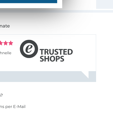
onate
hnelle
n?
ns per E-Mail