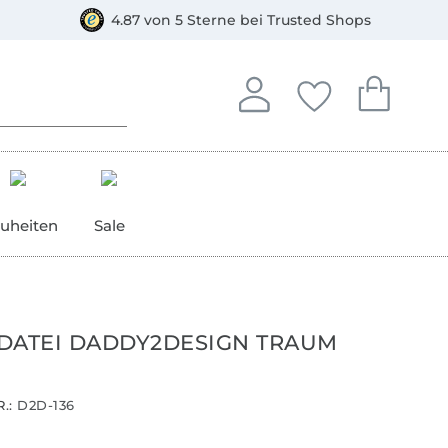
orkasse
4.87 von 5 Sterne bei Trusted Shops
In deinem Konto anmelden o
Du hast keine Artike
Du hast kein
Anmelden
Deine Favorite
Dein W
uheiten
Sale
DATEI DADDY2DESIGN TRAUM
.:
D2D-136