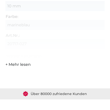
10 mm
Farbe:
marineblau
Art.Nr.:
20717-027
Hersteller-Kontaktdaten
Über 1.8 Millionen Meter Stoff versandfertig
Über 80000 zufriedene Kunden
36 Jahre Erfahrung