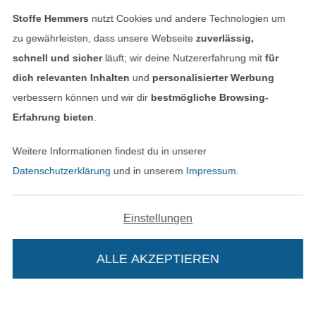
Stoffe Hemmers
nutzt Cookies und andere Technologien um
zu gewährleisten, dass unsere Webseite
zuverlässig,
schnell und sicher
läuft; wir deine Nutzererfahrung mit
für
dich relevanten Inhalten
und
personalisierter Werbung
verbessern können und wir dir
bestmögliche Browsing-
Erfahrung bieten
.
Weitere Informationen findest du in unserer
In den niederländischen Sh
In den französisch
Nederlands
Français
Datenschutzerklärung
und in unserem
Impressum
.
(France)
Deutsch
Einstellungen
Alle Preise inkl. der gesetzl. MwSt.
Die durchgestrichenen Preise entsprechen dem
bisherigen Preis bei Stoffe Hemmers.
ALLE AKZEPTIEREN