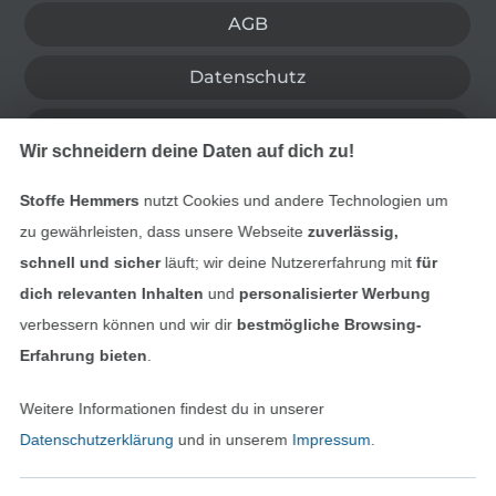
AGB
Datenschutz
Widerrufsrecht
Wir schneidern deine Daten auf dich zu!
Kontakt
Stoffe Hemmers
nutzt Cookies und andere Technologien um
zu gewährleisten, dass unsere Webseite
zuverlässig,
Bestellung widerrufen
schnell und sicher
läuft; wir deine Nutzererfahrung mit
für
dich relevanten Inhalten
und
personalisierter Werbung
verbessern können und wir dir
bestmögliche Browsing-
Finde mehr Inspiration
Erfahrung bieten
.
Weitere Informationen findest du in unserer
Datenschutzerklärung
und in unserem
Impressum
.