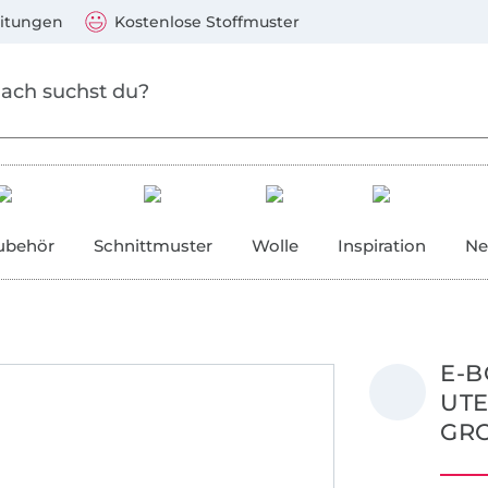
Zum Hauptinhalt springen
Weiter zur Suche
)
Visa, Mastercard, PayPal, Giropay, Kauf auf Rechnung, V
eitungen
Kostenlose Stoffmuster
ubehör
Schnittmuster
Wolle
Inspiration
Ne
E-
UTE
GR