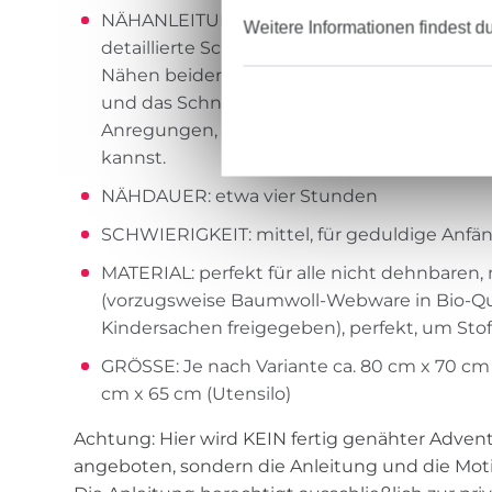
NÄHANLEITUNG: Diese Anleitung im PDF-Fo
Weitere Informationen findest d
detaillierte Schritt-für-Schritt-Anleitung mi
Nähen beider Varianten (Adventskalender un
und das Schnittmuster in Originalgröße. Za
Anregungen, wie Du Deinen Wandbehang no
kannst.
NÄHDAUER: etwa vier Stunden
SCHWIERIGKEIT: mittel, für geduldige Anfä
MATERIAL: perfekt für alle nicht dehnbaren, 
(vorzugsweise Baumwoll-Webware in Bio-Qua
Kindersachen freigegeben), perfekt, um Sto
GRÖSSE: Je nach Variante ca. 80 cm x 70 cm 
cm x 65 cm (Utensilo)
Achtung: Hier wird KEIN fertig genähter Adven
angeboten, sondern die Anleitung und die Moti