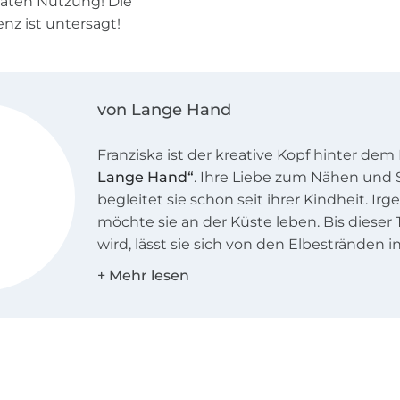
ivaten Nutzung! Die
z ist untersagt!
von Lange Hand
Franziska ist der kreative Kopf hinter dem
Lange Hand“
. Ihre Liebe zum Nähen und
begleitet sie schon seit ihrer Kindheit. I
möchte sie an der Küste leben. Bis dieser
wird, lässt sie sich von den Elbestränden i
betreibt in Dresden ihre Schnittmusterma
Schiffchen, Anker, Wale und alles, was ans
ist ihr Ding. Bei Franziska findest Du Näh
Appliziervorlagen und Stickdateien im mari
ihr Buch
„Baby ahoi“
hat sie gleich eine k