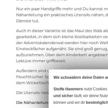
Nur ein paar Handgriffe mehr und Du kannst m
Nähanleitung ein praktisches Utensilo nähen, d
Dienste tut.
Auch in dieser Variante ist das Maul des Wals al
gearbeitet, in dem sich kleine Kostbarkeiten ve
der Adventskalenderwal werden hier noch Welle
Einsteckfächer aufgenäht. Sie sind groß genu
aufzunehmen. Über dem Kinderbett angebracht
Lektüre immer griffbereit.
Außerdem sind die Wellenfächer groß genug f
Feuchttücher. So wird der Wal als Windel-Uten
Wir schneidern deine Daten au
dem Wickeltisch.
Stoffe Hemmers
nutzt Cookies
Die Utensilo-Variante misst ca. 50 cm Breite × 
und sicher
läuft; wir deine Nut
Die Nähanleitung auf einen Blick:
können und wir dir
bestmöglich