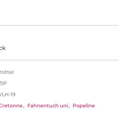
ick
mittel
ZIP
VLH-19
Cretonne
Fahnentuch uni
Popeline