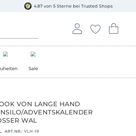
orkasse
4.87 von 5 Sterne bei Trusted Shops
In deinem Konto anmelden o
Du hast keine Artike
Du hast kein
Anmelden
Deine Favorite
Dein W
uheiten
Sale
BOOK VON LANGE HAND
NSILO/ADVENTSKALENDER
OSSER WAL
ART.NR.:
VLH-19