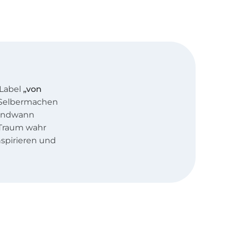
 Label
„von
 Selbermachen
rgendwann
 Traum wahr
nspirieren und
nufaktur.
 Meer erinnert,
anleitungen,
timen Stil. Für
omplette DIY-