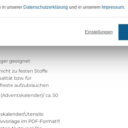
rmat enthält eine
u in unserer
Datenschutzerklärung
und in unserem
Impressum
.
t zahlreichen Fotos zum
d Utensilo), 33 A4-Seiten
hlreiche Zusatztipps geben
Einstellungen
ch persönlicher gestalten
nger geeignet
nicht zu festen Stoffe
lität bzw. für
ffreste aufzubrauchen
(Adventskalender)/ ca. 50
tskalender/Utensilo
vvorlage im PDF-Format!!!