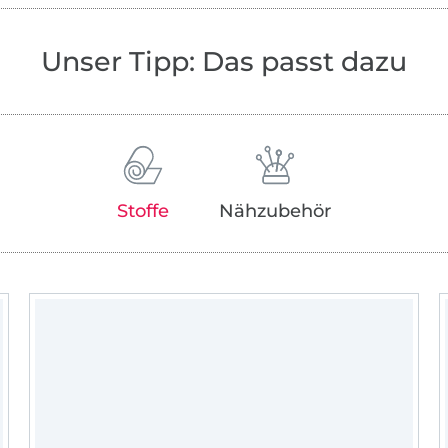
Babyausstattung im Meeres-Look entworf
Foto: Amac Garbe/@amacgarbe
Unser Tipp: Das passt dazu
Stoffe
Nähzubehör