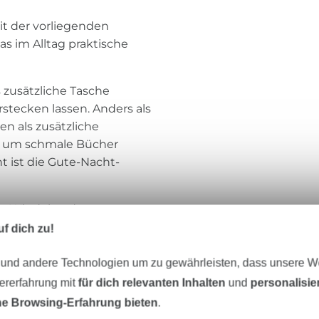
it der vorliegenden
as im Alltag praktische
s zusätzliche Tasche
rstecken lassen. Anders als
n als zusätzliche
g, um schmale Bücher
 ist die Gute-Nacht-
ür Windeln oder
silo zum Hingucker über
f dich zu!
 und andere Technologien um zu gewährleisten, dass unsere 
65 cm Höhe.
zererfahrung mit
für dich relevanten Inhalten
und
personalisi
e Browsing-Erfahrung bieten
.