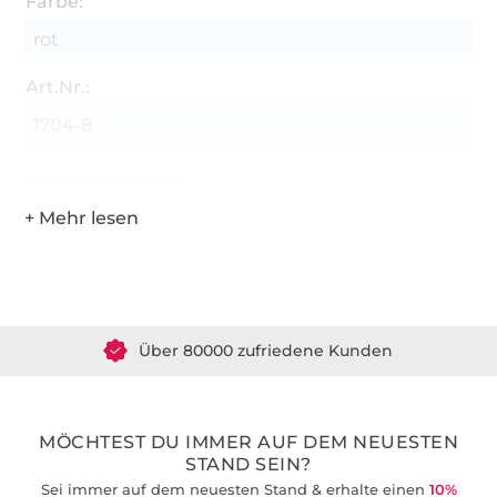
Farbe:
rot
Art.Nr.:
1704-8
Hersteller-Kontaktdaten
Über 1.8 Millionen Meter Stoff versandfertig
Über 80000 zufriedene Kunden
36 Jahre Erfahrung
MÖCHTEST DU IMMER AUF DEM NEUESTEN
STAND SEIN?
Sei immer auf dem neuesten Stand & erhalte einen
10%