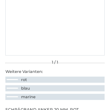
Weitere Varianten:
rot
blau
marine
SCHRÄGBAND ANKER,20 MM, ROT