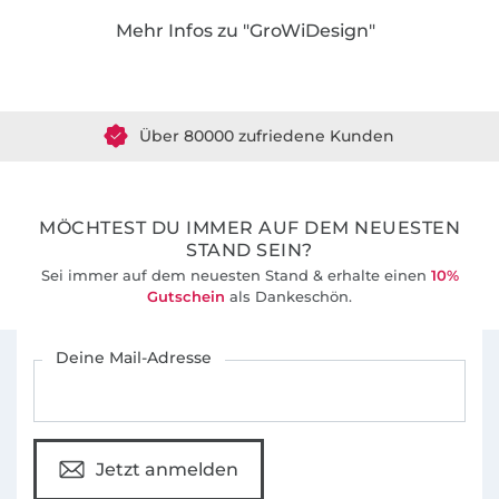
Mehr Infos zu "GroWiDesign"
Über 1.8 Millionen Meter Stoff versandfertig
Über 80000 zufriedene Kunden
36 Jahre Erfahrung
MÖCHTEST DU IMMER AUF DEM NEUESTEN
STAND SEIN?
Sei immer auf dem neuesten Stand & erhalte einen
10%
Gutschein
als Dankeschön.
Für den Stoffe Hemmers Newsletter anmelden
Deine Mail-Adresse
Jetzt anmelden