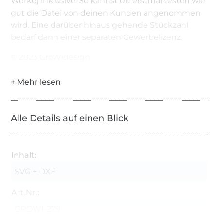
Werke) inklusive. So kannst du erstmal testen wie
gut die Datei von deinen Kunden angenommen
wird. Eine darüber hinaus gehende Stückzahl
bedarf dann einer separaten Gewerbelizenz.
© 2023 GroWidesign
Alle Details auf einen Blick
Inhalt:
SVG + DXF
Art.Nr.:
GROWI-279