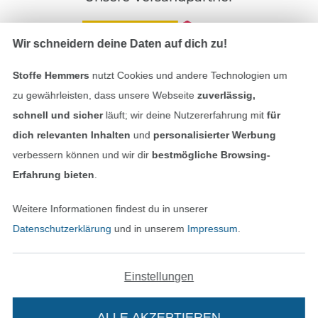
Wir schneidern deine Daten auf dich zu!
Stoffe Hemmers
nutzt Cookies und andere Technologien um
In den deutschen Shop wechseln (aktuell gewählt
zu gewährleisten, dass unsere Webseite
zuverlässig,
schnell und sicher
läuft; wir deine Nutzererfahrung mit
für
Impressum
dich relevanten Inhalten
und
personalisierter Werbung
verbessern können und wir dir
bestmögliche Browsing-
AGB
Erfahrung bieten
.
Datenschutz
Weitere Informationen findest du in unserer
Widerrufsrecht
Datenschutzerklärung
und in unserem
Impressum
.
Kontakt
Einstellungen
Bestellung widerrufen
ALLE AKZEPTIEREN