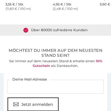
3,55 € / Stk
4,95 € / Stk
5,90 € 
(11,83 € / 100 m)
(2,48 € / 100 m)
Über 1.8 Millionen Meter Stoff versandfertig
Über 80000 zufriedene Kunden
36 Jahre Erfahrung
MÖCHTEST DU IMMER AUF DEM NEUESTEN
STAND SEIN?
Sei immer auf dem neuesten Stand & erhalte einen
10%
Gutschein
als Dankeschön.
Für den Stoffe Hemmers Newsletter anmelden
Deine Mail-Adresse
Jetzt anmelden