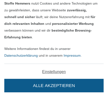
Stoffe Hemmers
nutzt Cookies und andere Technologien um
Finde mehr Inspiration
zu gewährleisten, dass unsere Webseite
zuverlässig,
schnell und sicher
läuft; wir deine Nutzererfahrung mit
für
dich relevanten Inhalten
und
personalisierter Werbung
verbessern können und wir dir
bestmögliche Browsing-
Erfahrung bieten
.
Weitere Informationen findest du in unserer
Datenschutzerklärung
und in unserem
Impressum
.
Einstellungen
In den niederländischen Sh
In den französisch
Nederlands
Français
(France)
ALLE AKZEPTIEREN
Deutsch
Alle Preise inkl. der gesetzl. MwSt.
Die durchgestrichenen Preise entsprechen dem
bisherigen Preis bei Stoffe Hemmers.