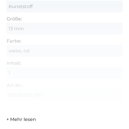
Kunststoff
Größe:
13 mm
Farbe:
weiss, rot
Inhalt:
1
Art.Nr.:
60692-013-003
Hersteller-Kontaktdaten