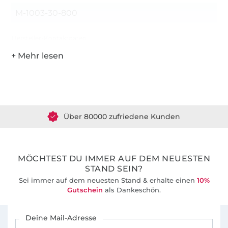
M-1003-30-800
Hersteller-Kontaktdaten
Über 1.8 Millionen Meter Stoff versandfertig
Über 80000 zufriedene Kunden
36 Jahre Erfahrung
MÖCHTEST DU IMMER AUF DEM NEUESTEN
STAND SEIN?
Sei immer auf dem neuesten Stand & erhalte einen
10%
Gutschein
als Dankeschön.
Für den Stoffe Hemmers Newsletter anmelden
Deine Mail-Adresse