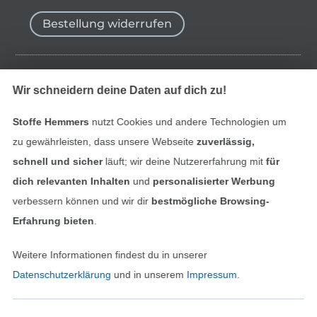
Bestellung widerrufen
Finde mehr Inspiration
Wir schneidern deine Daten auf dich zu!
Stoffe Hemmers
nutzt Cookies und andere Technologien um
zu gewährleisten, dass unsere Webseite
zuverlässig,
schnell und sicher
läuft; wir deine Nutzererfahrung mit
für
dich relevanten Inhalten
und
personalisierter Werbung
verbessern können und wir dir
bestmögliche Browsing-
Erfahrung bieten
.
Weitere Informationen findest du in unserer
In den niederländischen Sh
In den französisch
Nederlands
Français
Datenschutzerklärung
und in unserem
Impressum
.
(France)
Deutsch