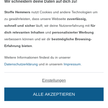
Finde mehr Inspiration
Wir schneidern deine Daten auf dich zu!
Stoffe Hemmers
nutzt Cookies und andere Technologien um
zu gewährleisten, dass unsere Webseite
zuverlässig,
schnell und sicher
läuft; wir deine Nutzererfahrung mit
für
dich relevanten Inhalten
und
personalisierter Werbung
verbessern können und wir dir
bestmögliche Browsing-
Erfahrung bieten
.
Weitere Informationen findest du in unserer
In den niederländischen Sh
In den französisch
Nederlands
Français
Datenschutzerklärung
und in unserem
Impressum
.
(France)
Deutsch
Einstellungen
Alle Preise inkl. der gesetzl. MwSt.
Die durchgestrichenen Preise entsprechen dem
bisherigen Preis bei Stoffe Hemmers.
ALLE AKZEPTIEREN