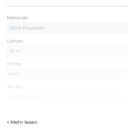
Material:
100% Polyester
Länge:
30 m
Farbe:
mint
Art.Nr.:
M-1003-30-235
Hersteller-Kontaktdaten