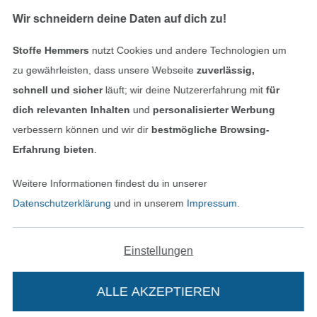
Finde mehr Inspiration
Wir schneidern deine Daten auf dich zu!
Stoffe Hemmers
nutzt Cookies und andere Technologien um
zu gewährleisten, dass unsere Webseite
zuverlässig,
schnell und sicher
läuft; wir deine Nutzererfahrung mit
für
dich relevanten Inhalten
und
personalisierter Werbung
verbessern können und wir dir
bestmögliche Browsing-
Erfahrung bieten
.
Weitere Informationen findest du in unserer
In den niederländischen Sh
In den französisch
Nederlands
Français
Datenschutzerklärung
und in unserem
Impressum
.
(France)
Deutsch
Einstellungen
Alle Preise inkl. der gesetzl. MwSt.
Die durchgestrichenen Preise entsprechen dem
bisherigen Preis bei Stoffe Hemmers.
ALLE AKZEPTIEREN