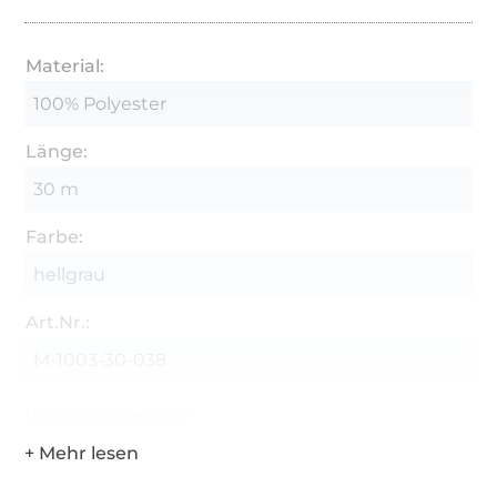
Material:
100% Polyester
Länge:
30 m
Farbe:
hellgrau
Art.Nr.:
M-1003-30-038
Hersteller-Kontaktdaten