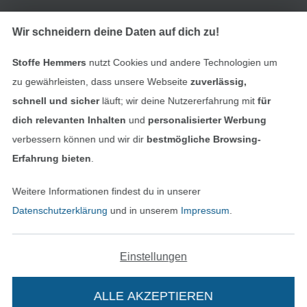
Finde mehr Inspiration
Wir schneidern deine Daten auf dich zu!
Stoffe Hemmers
nutzt Cookies und andere Technologien um
zu gewährleisten, dass unsere Webseite
zuverlässig,
schnell und sicher
läuft; wir deine Nutzererfahrung mit
für
dich relevanten Inhalten
und
personalisierter Werbung
verbessern können und wir dir
bestmögliche Browsing-
Erfahrung bieten
.
Weitere Informationen findest du in unserer
In den niederländischen Sh
In den französisch
Nederlands
Français
Datenschutzerklärung
und in unserem
Impressum
.
(France)
Deutsch
Einstellungen
Alle Preise inkl. der gesetzl. MwSt.
Die durchgestrichenen Preise entsprechen dem
bisherigen Preis bei Stoffe Hemmers.
ALLE AKZEPTIEREN