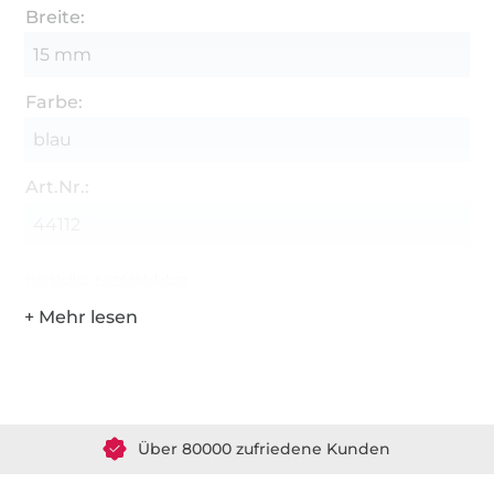
Breite:
15 mm
Farbe:
blau
Art.Nr.:
44112
Hersteller-Kontaktdaten
Über 1.8 Millionen Meter Stoff versandfertig
Über 80000 zufriedene Kunden
36 Jahre Erfahrung