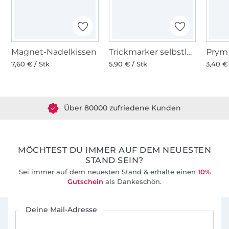
Magnet-Nadelkissen
Trickmarker selbstlöschend, violett
7,60 € / Stk
5,90 € / Stk
3,40 € 
Über 1.8 Millionen Meter Stoff versandfertig
Über 80000 zufriedene Kunden
36 Jahre Erfahrung
MÖCHTEST DU IMMER AUF DEM NEUESTEN
STAND SEIN?
Sei immer auf dem neuesten Stand & erhalte einen
10%
Gutschein
als Dankeschön.
Für den Stoffe Hemmers Newsletter anmelden
Deine Mail-Adresse