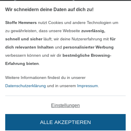
Bestellung widerrufen
Wir schneidern deine Daten auf dich zu!
Stoffe Hemmers
nutzt Cookies und andere Technologien um
Finde mehr Inspiration
zu gewährleisten, dass unsere Webseite
zuverlässig,
schnell und sicher
läuft; wir deine Nutzererfahrung mit
für
dich relevanten Inhalten
und
personalisierter Werbung
verbessern können und wir dir
bestmögliche Browsing-
Erfahrung bieten
.
Weitere Informationen findest du in unserer
Datenschutzerklärung
und in unserem
Impressum
.
Einstellungen
In den niederländischen Sh
In den französisch
Nederlands
Français
(France)
ALLE AKZEPTIEREN
Deutsch