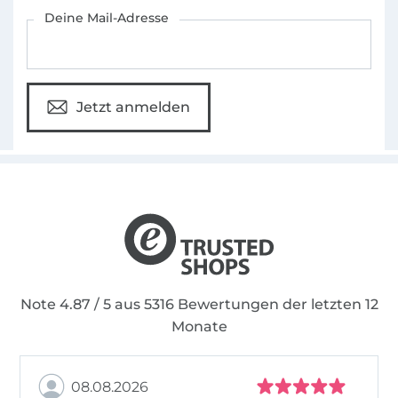
Für den Stoffe Hemmers Newsletter anmelden
Deine Mail-Adresse
Mir ist es besonders wichtig, die Freude an
etwas Selbstgenähtem an andere
weiterzugeben. Aus diesem Grund sind meine
Schnittmuster immer mit sehr detaillierten
Jetzt anmelden
Foto- und Videoanleitungen versehen. Bei mir
findest du eine stetig wachsende Auswahl
von Schnittmustern mit Designs für die ganze
Familie.
Mehr Informationen rund um mialuna findest
du auf meinem Blog.
Note 4.87 / 5 aus 5316 Bewertungen der letzten 12
Monate
08.08.2026