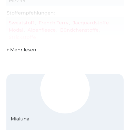
MIA-49
Stoffempfehlungen:
Sweatstoff
French Terry
Jacquardstoffe
Modal
Alpenfleece
Bündchenstoffe
Strickstoffe
Mialuna