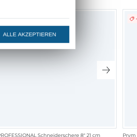
-11%
ALLE AKZEPTIEREN
PROFESSIONAL Schneiderschere 8" 21 cm
Prym 