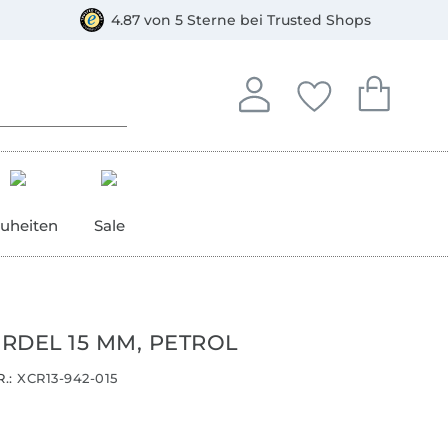
orkasse
4.87 von 5 Sterne bei Trusted Shops
In deinem Konto anmelden o
Du hast keine Artike
Du hast kein
Anmelden
Deine Favorite
Dein W
uheiten
Sale
RDEL 15 MM, PETROL
.:
XCR13-942-015