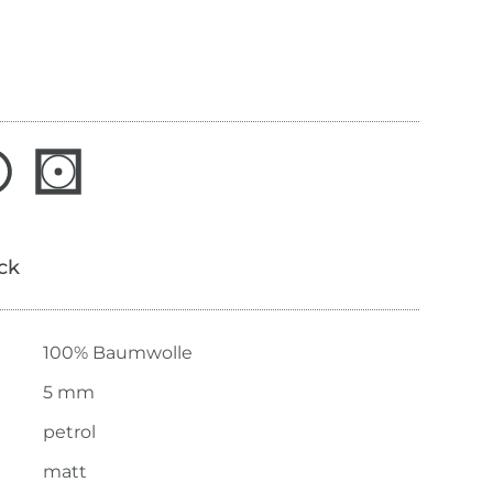
ick
100% Baumwolle
5 mm
petrol
matt