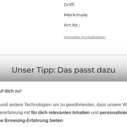
Griff:
Merkmale:
Art.Nr.:
Hersteller-Kontaktdaten
Unser Tipp: Das passt dazu
f dich zu!
 und andere Technologien um zu gewährleisten, dass unsere 
Bänder
Nähzubehör
Schnittmuster
zererfahrung mit
für dich relevanten Inhalten
und
personalisi
e Browsing-Erfahrung bieten
.