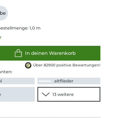
abe
estellmenge: 1,0 m
r
In deinen Warenkorb
Über 82900 positive Bewertungen!
anten:
l
altflieder
e