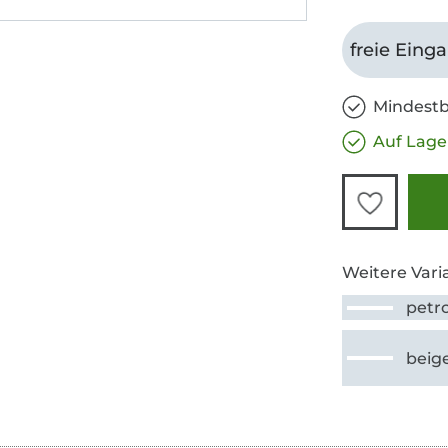
freie Eing
Mindestb
Auf Lage
Weitere Vari
petro
beig