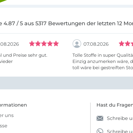
e 4.87 / 5 aus 5317 Bewertungen der letzten 12 Mo
.08.2026
07.08.2026
 und Preise sehr gut.
Tolle Stoffe in super Qualitä
wieder
Einzig anzumerken wäre, d
toll wäre bei gestreiften St
vielleicht längs- oder- quer
anzugeben. Mir ist es passie
ich nicht genug über die ...
ormationen
Hast du Frage
r uns
Schreibe u
sse
Schreibe 