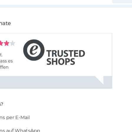
nate
t.
ass es
offen
gestreift
rt, dass
n?
ns per E-Mail
uns auf WhatsApp