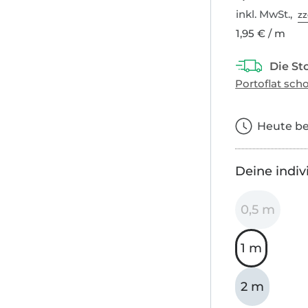
inkl. MwSt.,
zz
1,95 € / m
Heute bes
Deine indiv
0,5 m
1 m
2 m