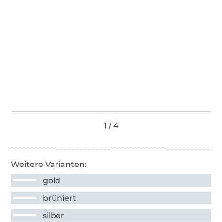
Weitere Varianten:
gold
brüniert
silber