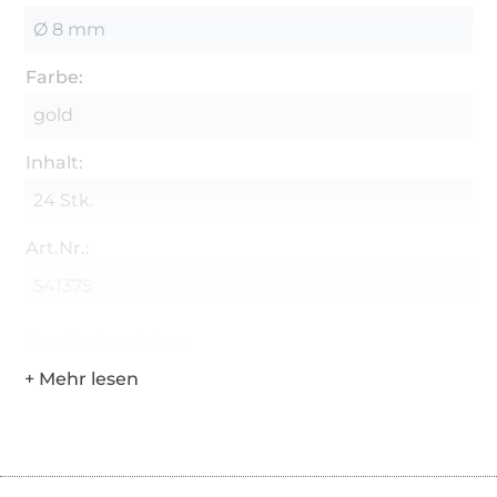
Ø 8 mm
Farbe:
gold
Inhalt:
24 Stk.
Art.Nr.:
541375
Hersteller-Kontaktdaten