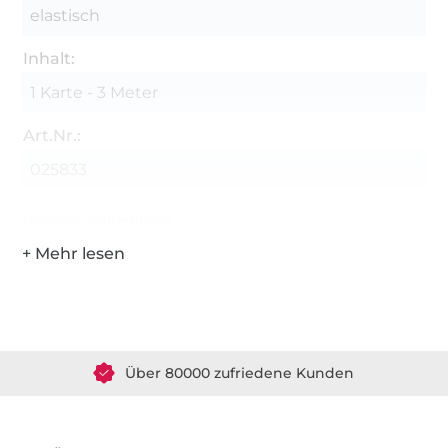
elastisch
Inhalt:
1 Karte - 3 Meter
Art.Nr.:
025833
Hersteller-Kontaktdaten
Über 1.8 Millionen Meter Stoff versandfertig
Über 80000 zufriedene Kunden
36 Jahre Erfahrung