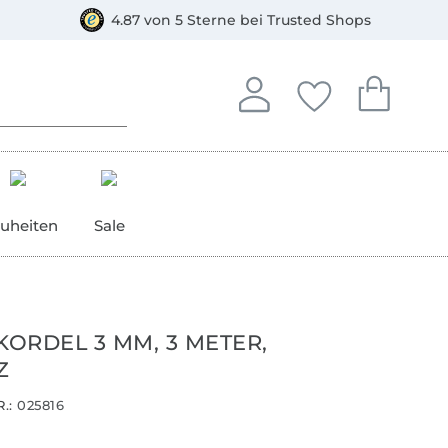
orkasse
4.87 von 5 Sterne bei Trusted Shops
In deinem Konto anmelden o
Du hast keine Artike
Du hast kein
Anmelden
Deine Favorite
Dein W
uheiten
Sale
KORDEL 3 MM, 3 METER,
Z
.:
025816