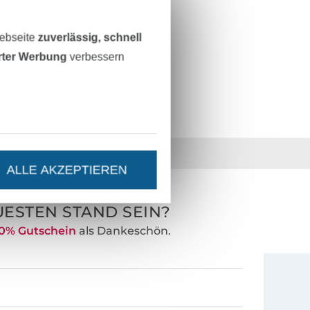
astisch
Karte - 3 Meter
Webseite
zuverlässig, schnell
erter Werbung
verbessern
5816
36 Jahre Erfahrung
ALLE AKZEPTIEREN
ESTEN STAND SEIN?
0% Gutschein
als Dankeschön.