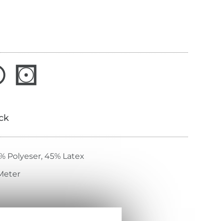
ick
% Polyeser, 45% Latex
Meter
hwarz