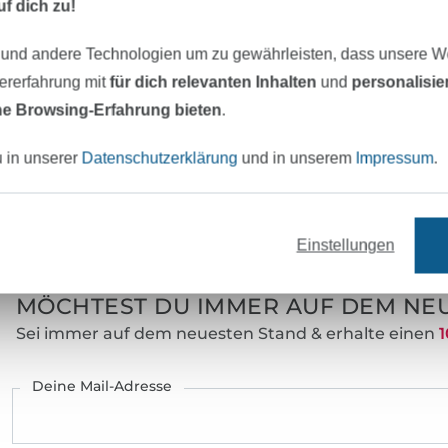
f dich zu!
Merkmale:
el
Inhalt:
1 
 und andere Technologien um zu gewährleisten, dass unsere 
zererfahrung mit
für dich relevanten Inhalten
und
personalisi
Art.Nr.:
02
e Browsing-Erfahrung bieten
.
Hersteller-Kontaktdaten
u in unserer
Datenschutzerklärung
und in unserem
Impressum
.
eter Stoff versandfertig
Über 80000 zufriedene Kunden
Einstellungen
MÖCHTEST DU IMMER AUF DEM NEU
Sei immer auf dem neuesten Stand & erhalte einen
1
Deine Mail-Adresse