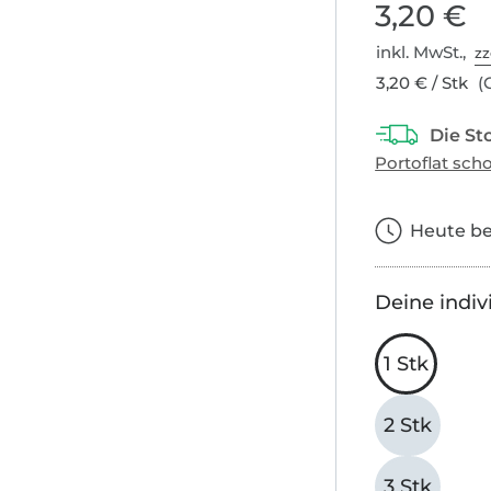
3,20 €
inkl. MwSt.,
zz
3,20 € / Stk
(G
Heute bes
Deine indiv
1 Stk
2 Stk
3 Stk