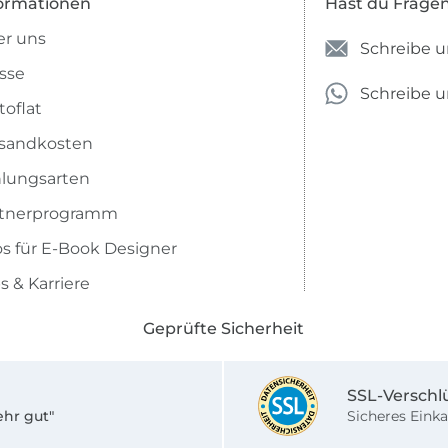
ormationen
Hast du Frage
r uns
Schreibe u
sse
Schreibe 
toflat
sandkosten
lungsarten
rtnerprogramm
os für E-Book Designer
s & Karriere
Geprüfte Sicherheit
SSL-Verschl
ehr gut"
Sicheres Einka