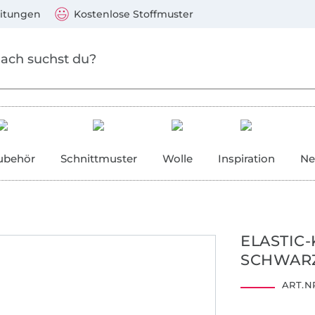
Zum Hauptinhalt springen
Weiter zur Suche
)
Visa, Mastercard, PayPal, Giropay, Kauf auf Rechnung, V
eitungen
Kostenlose Stoffmuster
ubehör
Schnittmuster
Wolle
Inspiration
Ne
ELASTIC-
SCHWAR
ART.NR