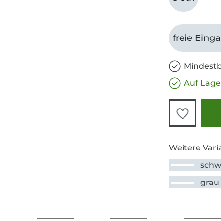
freie Eing
Mindestb
Auf Lage
Weitere Vari
schw
grau