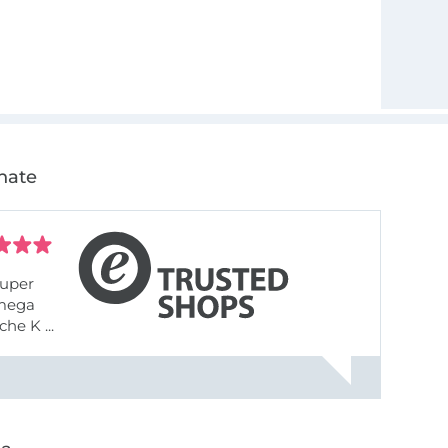
nate
uper
 mega
he K ...