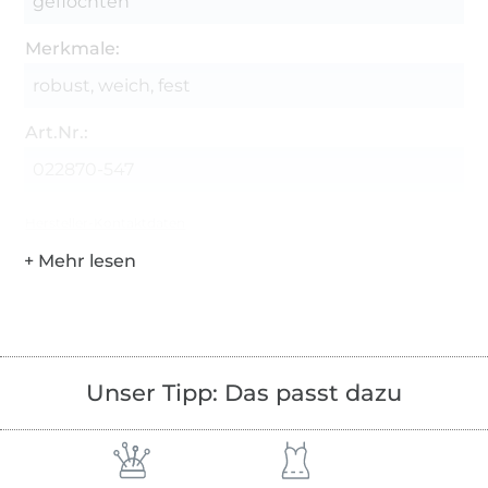
geflochten
Merkmale:
robust, weich, fest
Art.Nr.:
022870-547
Hersteller-Kontaktdaten
Unser Tipp: Das passt dazu