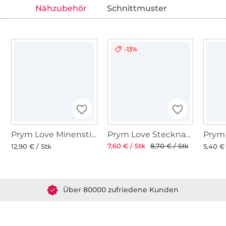
Nähzubehör
Schnittmuster
-13%
Prym Love Minenstift, pink
Prym Love Stecknadeln 50 Stck.
7,60 € / Stk
8,70 € / Stk
12,90 € / Stk
5,40 € 
Über 1.8 Millionen Meter Stoff versandfertig
Über 80000 zufriedene Kunden
36 Jahre Erfahrung