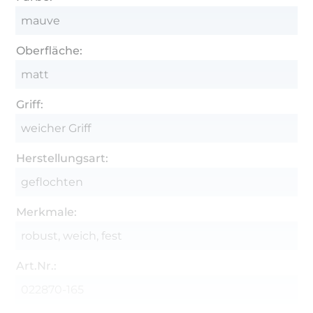
mauve
Oberfläche:
matt
Griff:
weicher Griff
Herstellungsart:
geflochten
Merkmale:
robust, weich, fest
Art.Nr.:
022870-165