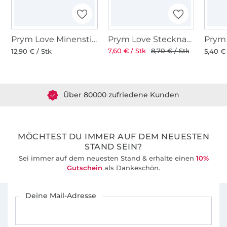
Prym Love Minenstift, pink
Prym Love Stecknadeln 50 Stck.
7,60 € / Stk
8,70 € / Stk
12,90 € / Stk
5,40 € 
Über 1.8 Millionen Meter Stoff versandfertig
Über 80000 zufriedene Kunden
36 Jahre Erfahrung
MÖCHTEST DU IMMER AUF DEM NEUESTEN
STAND SEIN?
Sei immer auf dem neuesten Stand & erhalte einen
10%
Gutschein
als Dankeschön.
Für den Stoffe Hemmers Newsletter anmelden
Deine Mail-Adresse