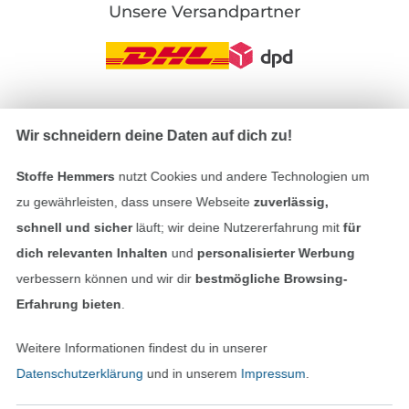
Unsere Versandpartner
In den deutschen Shop wechseln (aktuell gewählt
Wir schneidern deine Daten auf dich zu!
Impressum
Stoffe Hemmers
nutzt Cookies und andere Technologien um
zu gewährleisten, dass unsere Webseite
zuverlässig,
AGB
schnell und sicher
läuft; wir deine Nutzererfahrung mit
für
dich relevanten Inhalten
und
personalisierter Werbung
Datenschutz
verbessern können und wir dir
bestmögliche Browsing-
Erfahrung bieten
.
Widerrufsrecht
Weitere Informationen findest du in unserer
Kontakt
Datenschutzerklärung
und in unserem
Impressum
.
Bestellung widerrufen