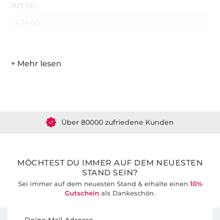
Art.Nr.:
43440
Hersteller-Kontaktdaten
Über 1.8 Millionen Meter Stoff versandfertig
Über 80000 zufriedene Kunden
36 Jahre Erfahrung
MÖCHTEST DU IMMER AUF DEM NEUESTEN
STAND SEIN?
Sei immer auf dem neuesten Stand & erhalte einen
10%
Gutschein
als Dankeschön.
Für den Stoffe Hemmers Newsletter anmelden
Deine Mail-Adresse