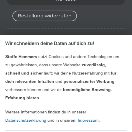
Bestellung widerrufen
Finde mehr Inspiration
Wir schneidern deine Daten auf dich zu!
Stoffe Hemmers
nutzt Cookies und andere Technologien um
zu gewährleisten, dass unsere Webseite
zuverlässig,
schnell und sicher
läuft; wir deine Nutzererfahrung mit
für
dich relevanten Inhalten
und
personalisierter Werbung
verbessern können und wir dir
bestmögliche Browsing-
Erfahrung bieten
.
Weitere Informationen findest du in unserer
In den niederländischen Sh
In den französisch
Nederlands
Français
Datenschutzerklärung
und in unserem
Impressum
.
(France)