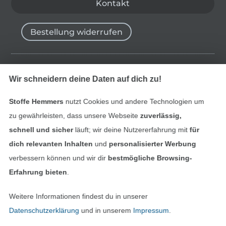
Kontakt
Bestellung widerrufen
Finde mehr Inspiration
Wir schneidern deine Daten auf dich zu!
Stoffe Hemmers
nutzt Cookies und andere Technologien um
zu gewährleisten, dass unsere Webseite
zuverlässig,
schnell und sicher
läuft; wir deine Nutzererfahrung mit
für
dich relevanten Inhalten
und
personalisierter Werbung
verbessern können und wir dir
bestmögliche Browsing-
Erfahrung bieten
.
Weitere Informationen findest du in unserer
In den niederländischen Sh
In den französisch
Nederlands
Français
Datenschutzerklärung
und in unserem
Impressum
.
(France)