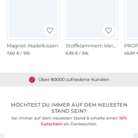
Magnet-Nadelkissen
Stoffklammern klein 20 Stk., bunt
7,60 € / Stk
6,95 € / Stk
45,90 
Über 1.8 Millionen Meter Stoff versandfertig
Über 80000 zufriedene Kunden
36 Jahre Erfahrung
MÖCHTEST DU IMMER AUF DEM NEUESTEN
STAND SEIN?
Sei immer auf dem neuesten Stand & erhalte einen
10%
Gutschein
als Dankeschön.
Für den Stoffe Hemmers Newsletter anmelden