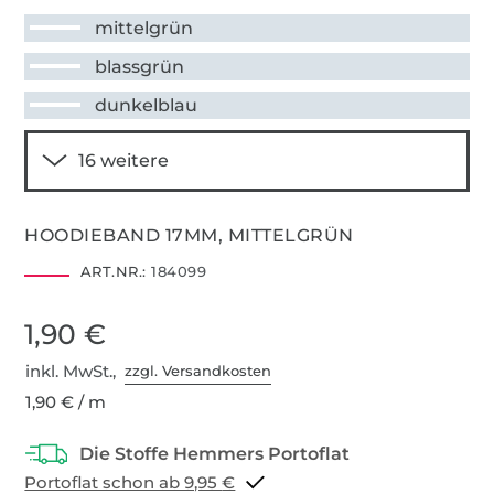
mittelgrün
blassgrün
dunkelblau
HOODIEBAND 17MM, MITTELGRÜN
ART.NR.:
184099
1,90 €
inkl. MwSt.,
zzgl. Versandkosten
1,90 € / m
Portoflat schon ab 9,95 €