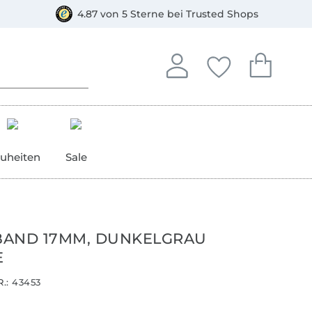
orkasse
4.87 von 5 Sterne bei Trusted Shops
In deinem Konto anmelden o
Du hast keine Artike
Du hast kein
Anmelden
Deine Favorite
Dein W
uheiten
Sale
AND 17MM, DUNKELGRAU
E
.:
43453