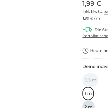
1,99 €
inkl. MwSt.,
zz
1,99 € / m
Heute bes
Deine indiv
0,5 m
1 m
2 m