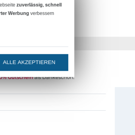
43453
Webseite
zuverlässig, schnell
erter Werbung
verbessern
36 Jahre Erfahrung
ALLE AKZEPTIEREN
ESTEN STAND SEIN?
0% Gutschein
als Dankeschön.