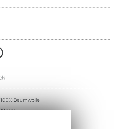
ick
100% Baumwolle
17 mm
dunkelgrau