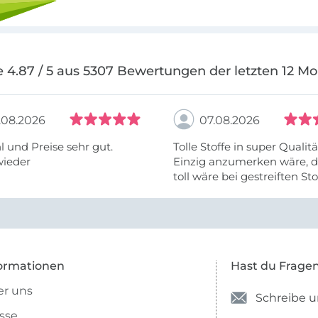
 4.87 / 5 aus 5307 Bewertungen der letzten 12 M
.08.2026
07.08.2026
 und Preise sehr gut.
Tolle Stoffe in super Qualitä
wieder
Einzig anzumerken wäre, d
toll wäre bei gestreiften St
vielleicht längs- oder- quer
anzugeben. Mir ist es passie
ich nicht genug über die ...
ormationen
Hast du Frage
r uns
Schreibe u
sse