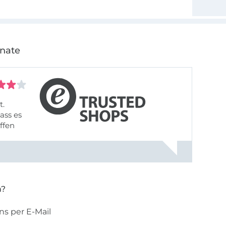
onate
t.
ass es
offen
gestreift
rt, dass
n?
ns per E-Mail