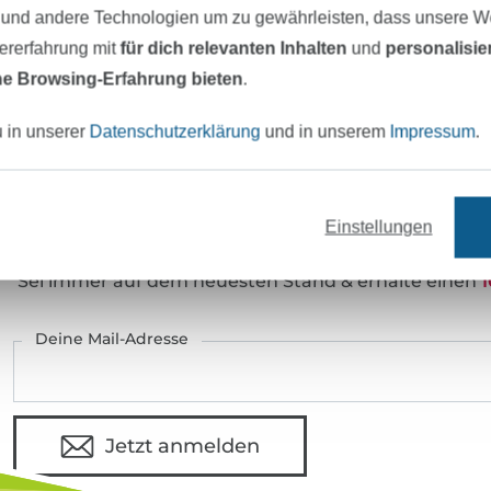
Art.Nr.:
 und andere Technologien um zu gewährleisten, dass unsere 
zererfahrung mit
für dich relevanten Inhalten
und
personalisi
Hersteller-Kontaktdaten
e Browsing-Erfahrung bieten
.
u in unserer
Datenschutzerklärung
und in unserem
Impressum
.
eter Stoff versandfertig
Über 80000 zufriedene Kunden
Einstellungen
MÖCHTEST DU IMMER AUF DEM NEU
Sei immer auf dem neuesten Stand & erhalte einen
1
Deine Mail-Adresse
Jetzt anmelden