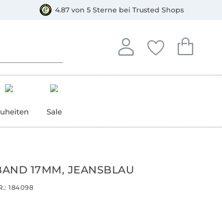
orkasse
4.87 von 5 Sterne bei Trusted Shops
In deinem Konto anmelden o
Du hast keine Artike
Du hast kein
Anmelden
Deine Favorite
Dein W
uheiten
Sale
AND 17MM, JEANSBLAU
.:
184098