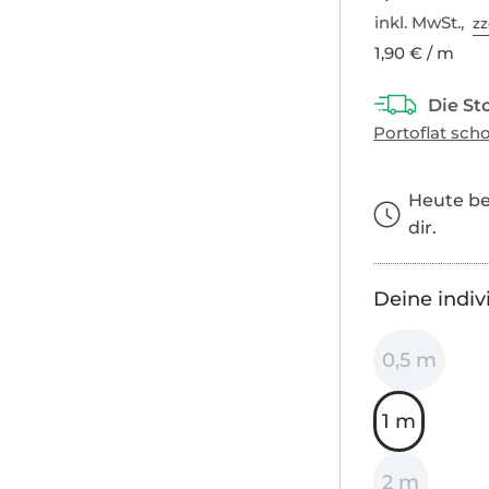
inkl. MwSt.,
zz
1,90 € / m
Heute bes
dir.
Deine indiv
0,5 m
1 m
2 m