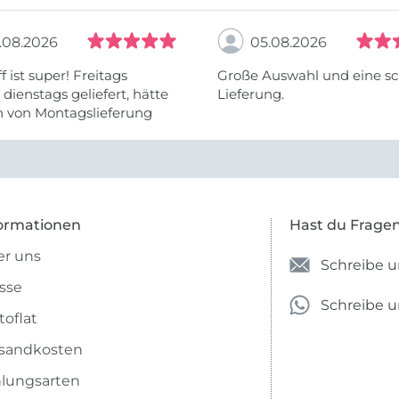
.08.2026
05.08.2026
f ist super! Freitags
Große Auswahl und eine sc
, dienstags geliefert, hätte
Lieferung.
h von Montagslieferung
t werden können.
ormationen
Hast du Frage
r uns
Schreibe u
sse
Schreibe 
toflat
sandkosten
lungsarten