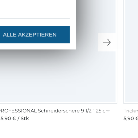
ALLE AKZEPTIEREN
ROFESSIONAL Schneiderschere 9 1/2 " 25 cm
Trick
5,90 € / Stk
5,90 €