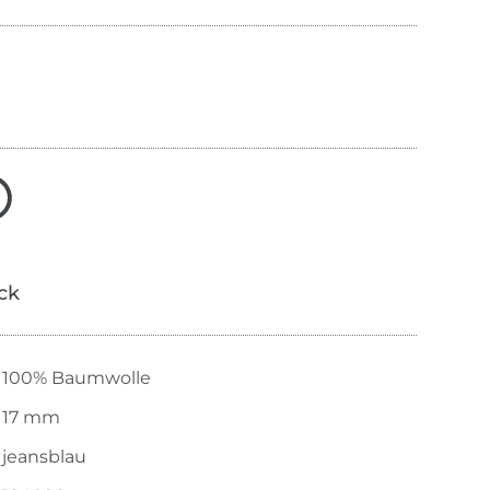
ick
100% Baumwolle
17 mm
jeansblau