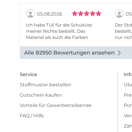
05.08.2026
05
Ich habe Tüll für die Schultüte
Der Stof
meiner Nichte bestellt. Das
bestellt
Material als auch die Farben
nur nic
entsprechen der Beschreibung u
getopp
Abbildung u sieht toll aus. Die
Alle 82950 Bewertungen ansehen
Lieferung erfolgte zügig u auch
das Pre ...
Service
Inf
Stoffmuster bestellen
Übe
Gutschein kaufen
Pre
Vorteile für Gewerbetreibende
Por
FAQ / Hilfe
Ver
Zah