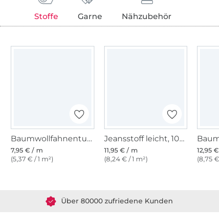
Stoffe
Garne
Nähzubehör
Baumwollfahnentuch, weiß
Jeansstoff leicht, 100% Baumwolle - Chambray, hellblau
7,95 € / m
11,95 € / m
12,95 
(5,37 € / 1 m²)
(8,24 € / 1 m²)
(8,75 €
Über 1.8 Millionen Meter Stoff versandfertig
Über 80000 zufriedene Kunden
36 Jahre Erfahrung