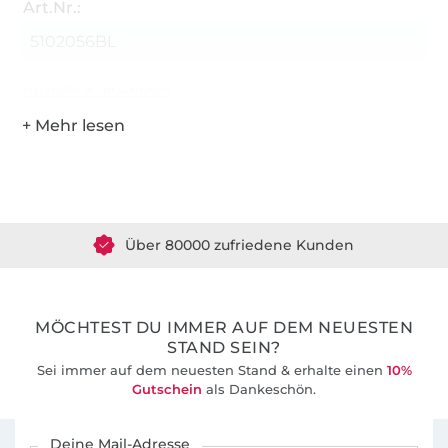
Art.Nr.:
5102056BL
Hersteller-Kontaktdaten
Über 1.8 Millionen Meter Stoff versandfertig
Über 80000 zufriedene Kunden
36 Jahre Erfahrung
MÖCHTEST DU IMMER AUF DEM NEUESTEN
STAND SEIN?
Sei immer auf dem neuesten Stand & erhalte einen
10%
Gutschein
als Dankeschön.
Für den Stoffe Hemmers Newsletter anmelden
Deine Mail-Adresse