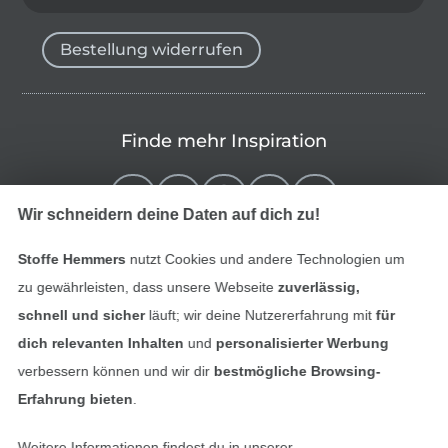
Bestellung widerrufen
Finde mehr Inspiration
Wir schneidern deine Daten auf dich zu!
Stoffe Hemmers
nutzt Cookies und andere Technologien um
zu gewährleisten, dass unsere Webseite
zuverlässig,
schnell und sicher
läuft; wir deine Nutzererfahrung mit
für
dich relevanten Inhalten
und
personalisierter Werbung
verbessern können und wir dir
bestmögliche Browsing-
In den niederländischen Sh
In den französisch
Nederlands
Français
Erfahrung bieten
.
(France)
Weitere Informationen findest du in unserer