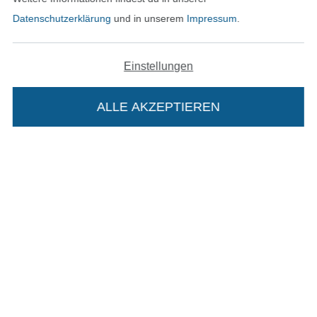
Datenschutzerklärung
und in unserem
Impressum
.
Geprüfte Sicherheit
Einstellungen
ALLE AKZEPTIEREN
Die Stoffe Hemmers Portoflat:
Bezahlen mit
Beschreibung:
Beim Kauf der Portoflat bekommst du sechs
Monate versandkostenfreie Lieferung ab einem