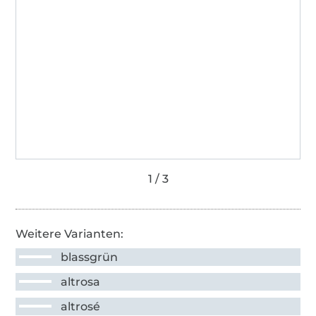
Weitere Varianten:
blassgrün
altrosa
altrosé