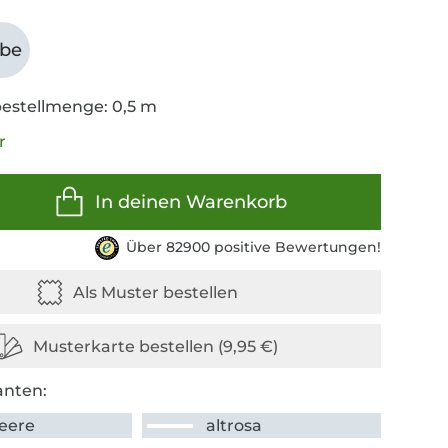
abe
estellmenge: 0,5 m
r
In deinen Warenkorb
Über 82900 positive Bewertungen!
anten:
beere
altrosa