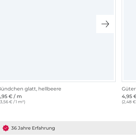
ündchen glatt, hellbeere
Güter
,95 € / m
4,95 €
13,56 € / 1 m²)
(2,48 €
36 Jahre Erfahrung