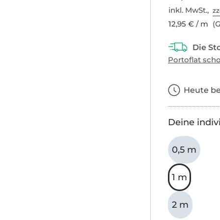
inkl. MwSt.,
zz
12,95 € / m
(G
Heute bes
Deine indiv
0,5 m
1 m
2 m