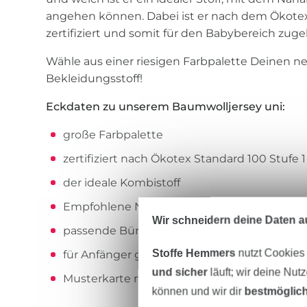
angehen können. Dabei ist er nach dem Ökotex 
zertifiziert und somit für den Babybereich zuge
Wähle aus einer riesigen Farbpalette Deinen ne
Bekleidungsstoff!
Eckdaten zu unserem Baumwolljersey uni:
große Farbpalette
zertifiziert nach Ökotex Standard 100 Stufe 1
der ideale Kombistoff
Empfohlene Nadel: Nähmaschinen Jersey-N
Wir schneidern deine Daten au
passende Bündchenstoffe im Shop erhältlic
Stoffe Hemmers
nutzt Cookies
für Anfänger geeignet
und sicher
läuft; wir deine Nut
Musterkarte mit allen Farben verfügbar
können und wir dir
bestmöglich