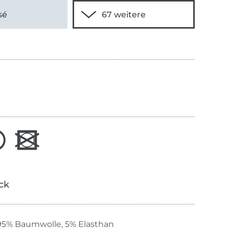
sé
ick
95% Baumwolle, 5% Elasthan