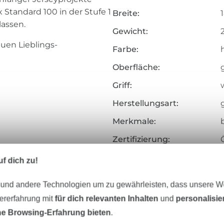
Standard 100 in der Stufe 1
Breite:
lassen.
Gewicht:
uen Lieblings-
Farbe:
Oberfläche:
Griff:
Herstellungsart:
Merkmale:
Zertifizierung:
adel 70-90
Testinstitut:
f dich zu!
h
Zertifikatsnummer:
 und andere Technologien um zu gewährleisten, dass unsere 
Art.Nr.:
zererfahrung mit
für dich relevanten Inhalten
und
personalisi
e Browsing-Erfahrung bieten
.
Hersteller-Kontaktdaten