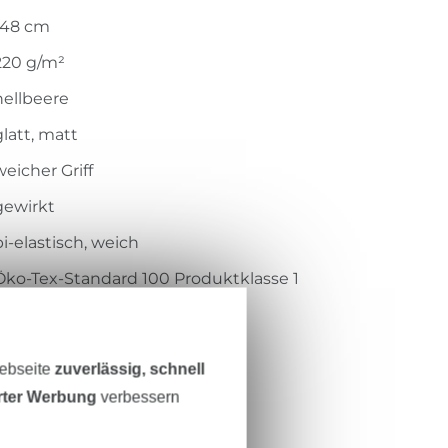
148 cm
220 g/m²
hellbeere
glatt, matt
weicher Griff
gewirkt
bi-elastisch, weich
Öko-Tex-Standard 100 Produktklasse 1
Hohenstein HTTI
14.0.45757
Webseite
zuverlässig, schnell
124.554-5021
erter Werbung
verbessern