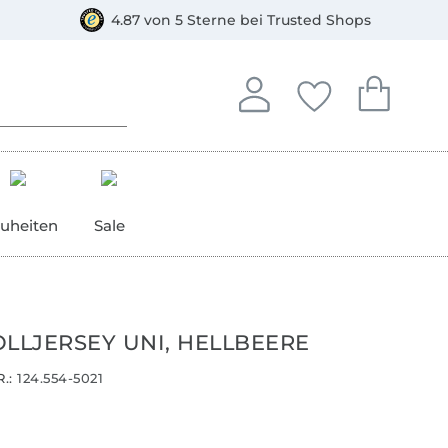
orkasse
4.87 von 5 Sterne bei Trusted Shops
In deinem Konto anmelden o
Du hast keine Artike
Du hast kein
Anmelden
Deine Favorite
Dein W
uheiten
Sale
LJERSEY UNI, HELLBEERE
.:
124.554-5021