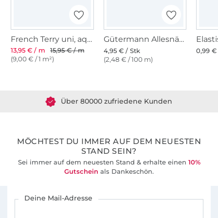
French Terry uni, aqua
Gütermann Allesnäher (714) dunkelmint
13,95 € / m
15,95 € / m
4,95 € / Stk
0,99 €
(9,00 € / 1 m²)
(2,48 € / 100 m)
Über 1.8 Millionen Meter Stoff versandfertig
Über 80000 zufriedene Kunden
36 Jahre Erfahrung
MÖCHTEST DU IMMER AUF DEM NEUESTEN
STAND SEIN?
Sei immer auf dem neuesten Stand & erhalte einen
10%
Gutschein
als Dankeschön.
Für den Stoffe Hemmers Newsletter anmelden
Deine Mail-Adresse