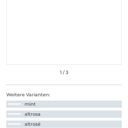
Weitere Varianten:
mint
altrosa
altrosé