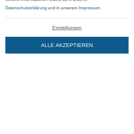
Datenschutzerklärung
und in unserem
Impressum
.
Geprüfte Sicherheit
Einstellungen
ALLE AKZEPTIEREN
Die Stoffe Hemmers Portoflat:
Bezahlen mit
Beschreibung:
Beim Kauf der Portoflat bekommst du sechs
Monate versandkostenfreie Lieferung ab einem