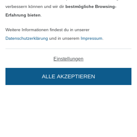
verbessern können und wir dir
bestmögliche Browsing-
Erfahrung bieten
.
Bezahlen mit
Weitere Informationen findest du in unserer
Datenschutzerklärung
und in unserem
Impressum
.
Einstellungen
ALLE AKZEPTIEREN
Unsere Versandpartner
In den deutschen Shop wechseln (aktuell gewählt
Die Stoffe Hemmers Portoflat:
Impressum