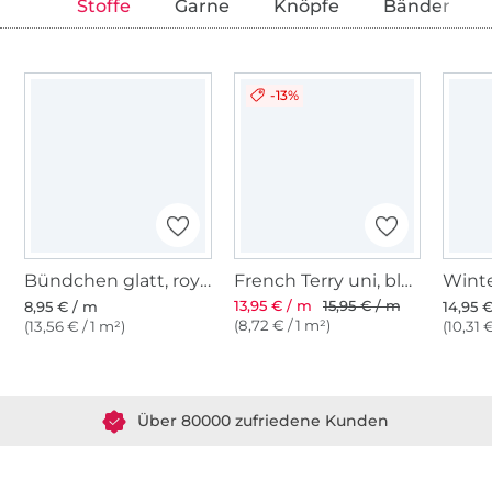
Stoffe
Garne
Knöpfe
Bänder
-13%
Bündchen glatt, royalblau
French Terry uni, blau
13,95 € / m
15,95 € / m
8,95 € / m
14,95 
(8,72 € / 1 m²)
(13,56 € / 1 m²)
(10,31 
Über 1.8 Millionen Meter Stoff versandfertig
Über 80000 zufriedene Kunden
36 Jahre Erfahrung