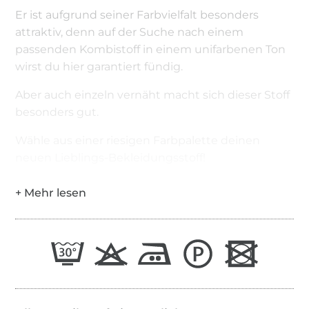
Er ist aufgrund seiner Farbvielfalt besonders
attraktiv, denn auf der Suche nach einem
passenden Kombistoff in einem unifarbenen Ton
wirst du hier garantiert fündig.
Aber auch einzeln vernäht macht sich dieser Stoff
besonders gut.
Wähle aus einer riesigen Farbpalette deinen
neuen Lieblings-Bekleidungsstoff!