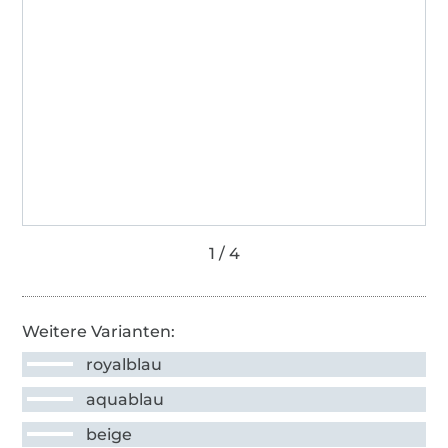
Weitere Varianten:
royalblau
aquablau
beige