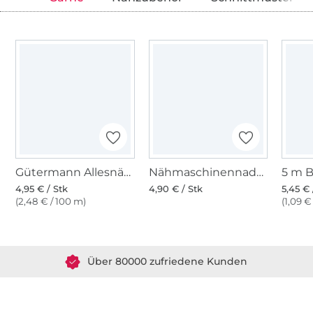
Gütermann Allesnäher (320) zartes helllila
Nähmaschinennadeln 130/705, Universal 70-90
4,95 € / Stk
4,90 € / Stk
5,45 € 
(2,48 € / 100 m)
(1,09 €
Über 1.8 Millionen Meter Stoff versandfertig
Über 80000 zufriedene Kunden
36 Jahre Erfahrung