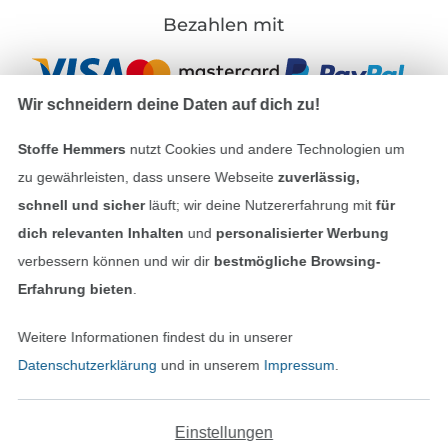
Bezahlen mit
Wir schneidern deine Daten auf dich zu!
Stoffe Hemmers
nutzt Cookies und andere Technologien um
zu gewährleisten, dass unsere Webseite
zuverlässig,
Unsere Versandpartner
schnell und sicher
läuft; wir deine Nutzererfahrung mit
für
dich relevanten Inhalten
und
personalisierter Werbung
verbessern können und wir dir
bestmögliche Browsing-
Erfahrung bieten
.
In den deutschen Shop wechseln (aktuell gewählt
Weitere Informationen findest du in unserer
Datenschutzerklärung
und in unserem
Impressum
.
Impressum
AGB
Einstellungen