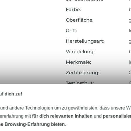
Farbe:
Oberfläche:
g
Griff:
f
Herstellungsart:
Veredelung:
Merkmale:
l
Zertifizierung:
Testinstitut:
Zertifikatsnummer:
f dich zu!
Art.Nr.:
1
 und andere Technologien um zu gewährleisten, dass unsere 
zererfahrung mit
für dich relevanten Inhalten
und
personalisi
Hersteller-Kontaktdaten
e Browsing-Erfahrung bieten
.