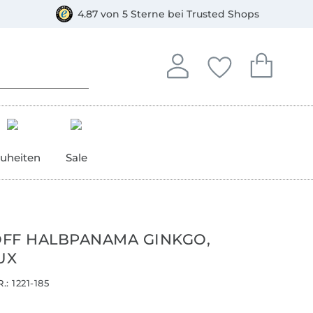
orkasse
4.87 von 5 Sterne bei Trusted Shops
In deinem Konto anmelden o
Du hast keine Artike
Du hast kein
Anmelden
Deine Favorite
Dein W
uheiten
Sale
FF HALBPANAMA GINKGO,
UX
.:
1221-185