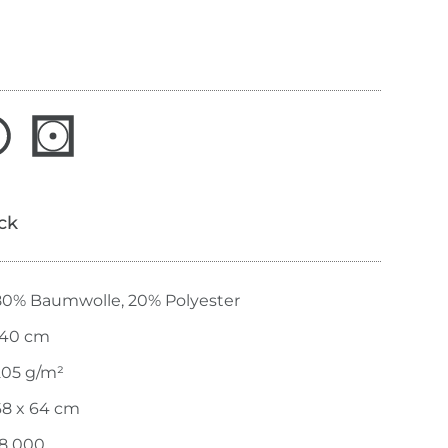
ick
80% Baumwolle, 20% Polyester
140 cm
205 g/m²
68 x 64 cm
18 000