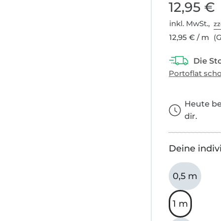
12,95 €
inkl. MwSt.,
zz
12,95 € / m
(G
Heute bes
dir.
Deine indiv
0,5 m
1 m