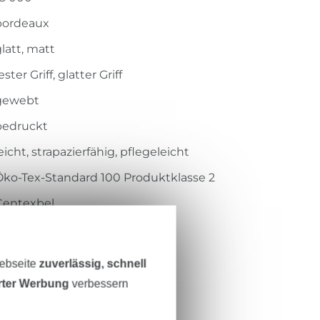
bordeaux
latt, matt
ester Griff, glatter Griff
gewebt
bedruckt
eicht, strapazierfähig, pflegeleicht
Öko-Tex-Standard 100 Produktklasse 2
Centexbel
2302026
221-185
Webseite
zuverlässig, schnell
erter Werbung
verbessern