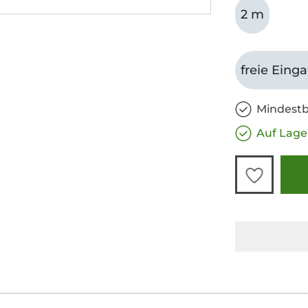
2 m
freie Eing
Mindestb
Auf Lage