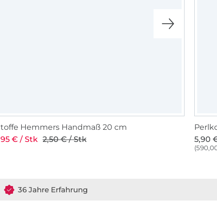
Stoffe Hemmers Handmaß 20 cm
Perlk
,95 € / Stk
2,50 € / Stk
5,90 €
(590,00
36 Jahre Erfahrung