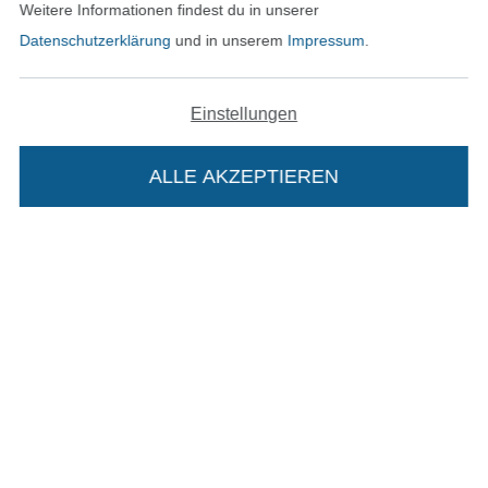
Weitere Informationen findest du in unserer
In den deutschen Shop wechseln (aktuell gewählt
Datenschutzerklärung
und in unserem
Impressum
.
Impressum
Einstellungen
AGB
ALLE AKZEPTIEREN
In deinen Warenkorb
Datenschutz
Widerrufsrecht
Kontakt
Bestellung widerrufen
Finde mehr Inspiration