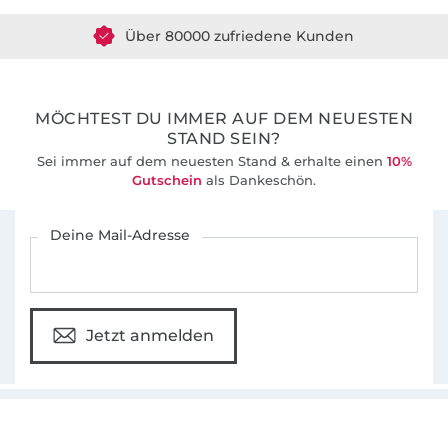
Über 80000 zufriedene Kunden
Die Schnittmuster sind besonders beliebt auf
Grund ihrer umfangreichen Schritt-für-Schritt-
36 Jahre Erfahrung
Fotoanleitungen, die auch Nähanfängern zu
ersten Näherfolgen verhelfen. Zusätzlich
MÖCHTEST DU IMMER AUF DEM NEUESTEN
bieten wir für viele unserer Schnittmuster
STAND SEIN?
auch Video-Nähanleitungen in unserem
Sei immer auf dem neuesten Stand & erhalte einen
10%
Youtube-Kanal an.
Gutschein
als Dankeschön.
Für den Stoffe Hemmers Newsletter anmelden
Deine Mail-Adresse
Jetzt anmelden