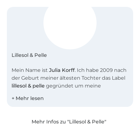
Lillesol & Pelle
Mein Name ist
Julia Korff
. Ich habe 2009 nach
der Geburt meiner ältesten Tochter das Label
lillesol & pelle
gegründet um meine
Leidenschaft, das Nähen und Erstellen von
Schnittmustern und Anleitungen mit
anderen Nähbegeisterten zu teilen. Heute
sind in unserem Shop weit mehr als 100
Mehr Infos zu "Lillesol & Pelle"
Schnittmuster als EBook oder
Über 1.8 Millionen Meter Stoff versandfertig
Papierschnittmuster erhältlich.