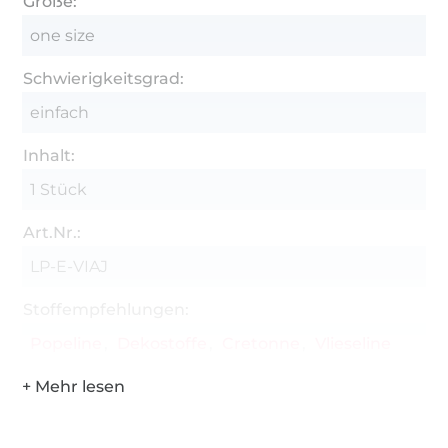
Größe:
one size
Schwierigkeitsgrad:
einfach
Inhalt:
1 Stück
Art.Nr.:
LP-E-VIAJ
Stoffempfehlungen:
Popeline
Dekostoffe
Cretonne
Vlieseline