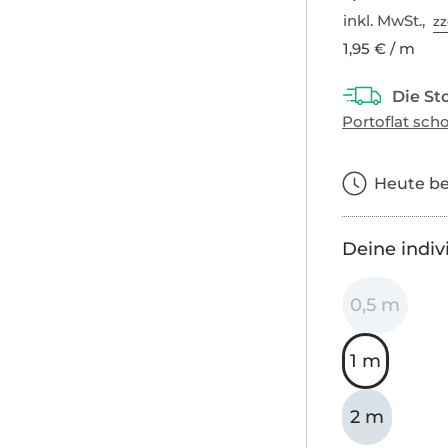
inkl. MwSt.,
zz
1,95 € / m
Heute bes
Deine indiv
0,5 m
1 m
2 m