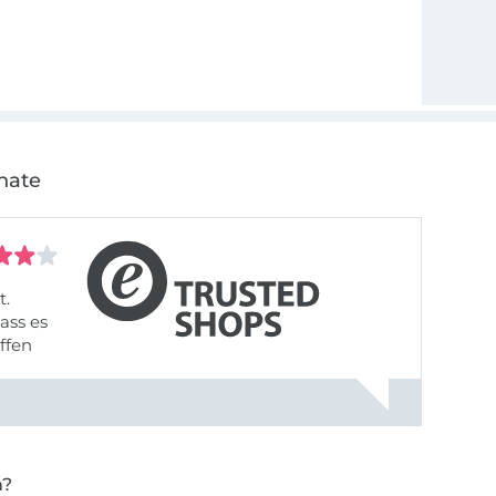
nate
t.
ass es
offen
gestreift
rt, dass
n?