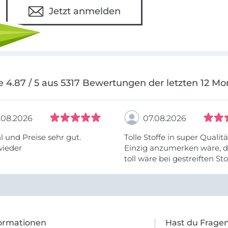
Jetzt anmelden
e 4.87 / 5 aus 5317 Bewertungen der letzten 12 Mo
.08.2026
07.08.2026
 und Preise sehr gut.
Tolle Stoffe in super Qualitä
wieder
Einzig anzumerken wäre, d
toll wäre bei gestreiften St
vielleicht längs- oder- quer
anzugeben. Mir ist es passie
ich nicht genug über die ...
ormationen
Hast du Frage