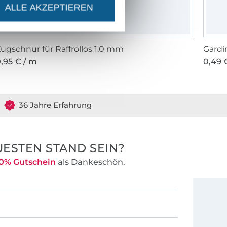
ALLE AKZEPTIEREN
ugschnur für Raffrollos 1,0 mm
Gardi
,95 € / m
0,49 €
36 Jahre Erfahrung
ESTEN STAND SEIN?
0% Gutschein
als Dankeschön.