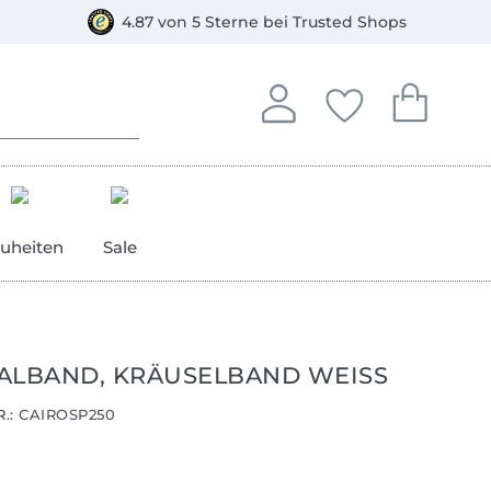
orkasse
4.87 von 5 Sterne bei Trusted Shops
In deinem Konto anmelden o
Du hast keine Artike
Du hast kein
Anmelden
Deine Favorite
Dein W
uheiten
Sale
ALBAND, KRÄUSELBAND WEISS
.:
CAIROSP250