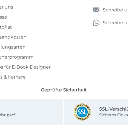
r uns
Schreibe u
sse
Schreibe 
toflat
sandkosten
lungsarten
rtnerprogramm
os für E-Book Designer
s & Karriere
Geprüfte Sicherheit
SSL-Verschl
ehr gut"
Sicheres Einka