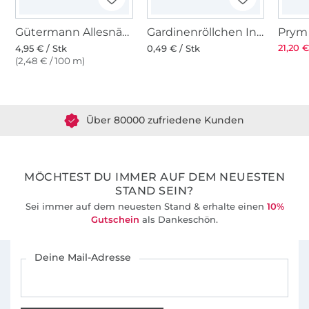
Gütermann Allesnäher (870) dunkelpetrol
Gardinenröllchen Innenlaufrolle 8mm
21,20 €
4,95 € / Stk
0,49 € / Stk
(2,48 € / 100 m)
Über 1.8 Millionen Meter Stoff versandfertig
Über 80000 zufriedene Kunden
36 Jahre Erfahrung
MÖCHTEST DU IMMER AUF DEM NEUESTEN
STAND SEIN?
Sei immer auf dem neuesten Stand & erhalte einen
10%
Gutschein
als Dankeschön.
Für den Stoffe Hemmers Newsletter anmelden
Deine Mail-Adresse