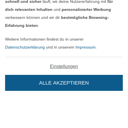
schnell und sicher
läuft; wir deine Nutzererfahrung mit
für
dich relevanten Inhalten
und
personalisierter Werbung
verbessern können und wir dir
bestmögliche Browsing-
Erfahrung bieten
.
In den deutschen Shop wechseln (aktuell gewählt
Weitere Informationen findest du in unserer
Datenschutzerklärung
und in unserem
Impressum
.
Impressum
AGB
Einstellungen
Datenschutz
ALLE AKZEPTIEREN
Widerrufsrecht
Kontakt
Bestellung widerrufen
Die Stoffe Hemmers Portoflat: