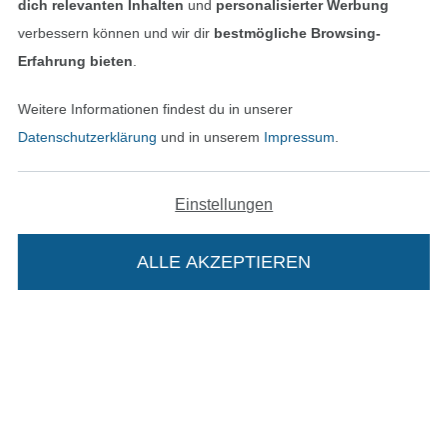
dich relevanten Inhalten
und
personalisierter Werbung
Bestellung widerrufen
verbessern können und wir dir
bestmögliche Browsing-
Erfahrung bieten
.
Finde mehr Inspiration
Weitere Informationen findest du in unserer
Datenschutzerklärung
und in unserem
Impressum
.
Einstellungen
ALLE AKZEPTIEREN
In den niederländischen Sh
In den französisch
Nederlands
Français
(France)
Die Stoffe Hemmers Portoflat:
Deutsch