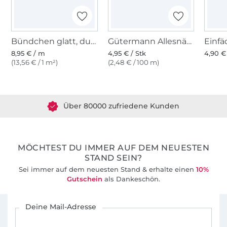
Bündchen glatt, dunkelpetrol
Gütermann Allesnäher (904) dunkelpetrol
8,95 € / m
4,95 € / Stk
4,90 €
(13,56 € / 1 m²)
(2,48 € / 100 m)
Über 1.8 Millionen Meter Stoff versandfertig
Über 80000 zufriedene Kunden
36 Jahre Erfahrung
MÖCHTEST DU IMMER AUF DEM NEUESTEN
STAND SEIN?
Sei immer auf dem neuesten Stand & erhalte einen
10%
Gutschein
als Dankeschön.
Für den Stoffe Hemmers Newsletter anmelden
Deine Mail-Adresse