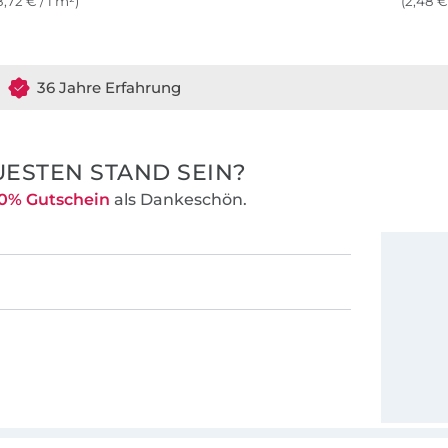
8,72 € / 1 m²)
(2,48 €
36 Jahre Erfahrung
ESTEN STAND SEIN?
0% Gutschein
als Dankeschön.