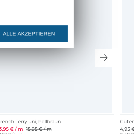
-13%
ALLE AKZEPTIEREN
rench Terry uni, hellbraun
Güter
3,95 € / m
15,95 € / m
4,95 €