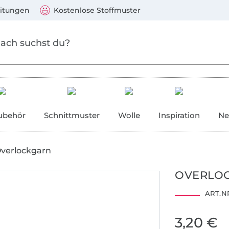
Zum Hauptinhalt springen
Weiter zur Suche
)
Visa, Mastercard, PayPal, Giropay, Kauf auf Rechnung, V
eitungen
Kostenlose Stoffmuster
ubehör
Schnittmuster
Wolle
Inspiration
Ne
verlockgarn
OVERLOC
ART.NR
3,20 €