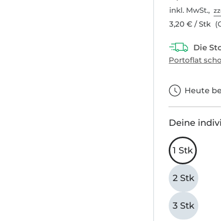
inkl. MwSt.,
zz
3,20 € / Stk
(G
Heute bes
Deine indiv
1 Stk
2 Stk
3 Stk