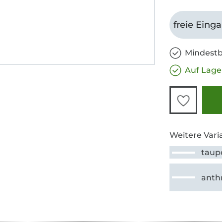
freie Eing
Mindestb
Auf Lage
Weitere Vari
taup
anthr