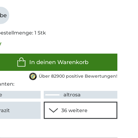
abe
estellmenge: 1 Stk
r
In deinen Warenkorb
Über 82900 positive Bewertungen!
anten:
e
altrosa
azit