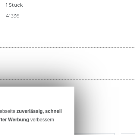
1 Stück
41336
Webseite
zuverlässig, schnell
erter Werbung
verbessern