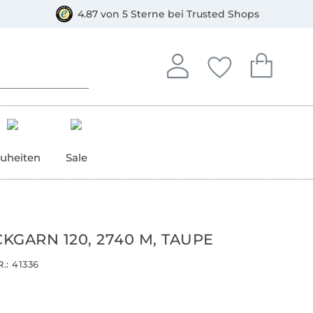
orkasse
4.87 von 5 Sterne bei Trusted Shops
In deinem Konto anmelden o
Du hast keine Artike
Du hast kein
Anmelden
Deine Favorite
Dein W
uheiten
Sale
KGARN 120, 2740 M, TAUPE
.:
41336