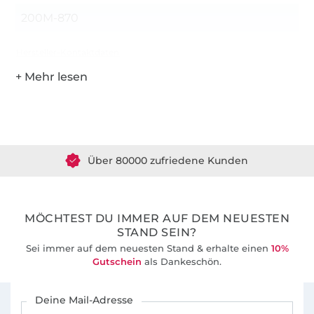
200M-870
Hersteller-Kontaktdaten
Über 1.8 Millionen Meter Stoff versandfertig
Über 80000 zufriedene Kunden
36 Jahre Erfahrung
MÖCHTEST DU IMMER AUF DEM NEUESTEN
STAND SEIN?
Sei immer auf dem neuesten Stand & erhalte einen
10%
Gutschein
als Dankeschön.
Für den Stoffe Hemmers Newsletter anmelden
Deine Mail-Adresse