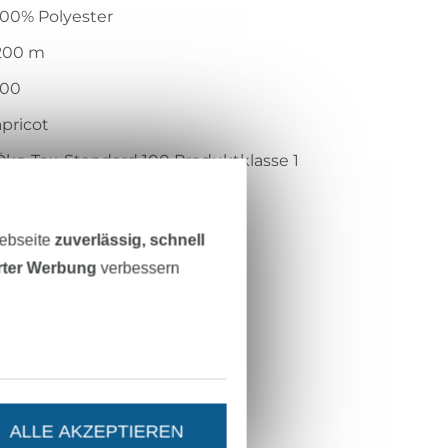
100% Polyester
200 m
100
apricot
Öko-Tex-Standard 100 Produktklasse 1
AITEX
2001AN1274
Webseite
zuverlässig, schnell
200M-586
erter Werbung
verbessern
ALLE AKZEPTIEREN