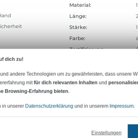
Material:
Hand
Länge:
icherheit
Stärke:
Farbe:
Zertifizierung:
pfen
f dich zu!
Testinstitut:
Zertifikatsnummer:
 und andere Technologien um zu gewährleisten, dass unsere 
salnadel NM 70 – 90
Art.Nr.:
zererfahrung mit
für dich relevanten Inhalten
und
personalisi
e Browsing-Erfahrung bieten
.
Hersteller-Kontaktdaten
u in unserer
Datenschutzerklärung
und in unserem
Impressum
.
Einstellungen