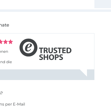
nate
denen
und die
n?
ns per E-Mail