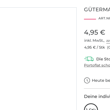
GÜTERMA
ART.NR
2001AN1274
4,95 €
AITEX
inkl. MwSt.,
zz
4,95 € / Stk
(G
Heute bes
Deine indiv