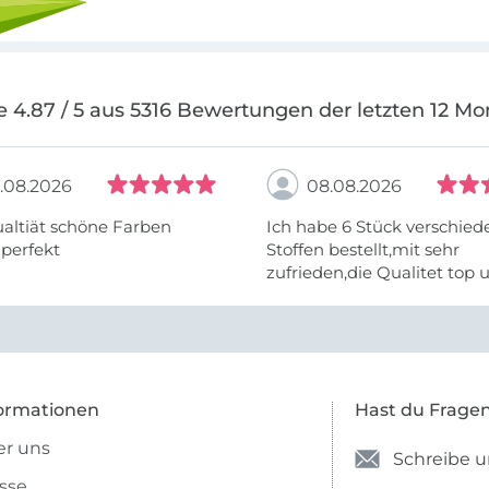
e 4.87 / 5 aus 5316 Bewertungen der letzten 12 Mo
.08.2026
08.08.2026
altiät schöne Farben
Ich habe 6 Stück verschie
 perfekt
Stoffen bestellt,mit sehr
zufrieden,die Qualitet top 
Farben stimmen zu.
ormationen
Hast du Frage
r uns
Schreibe u
sse