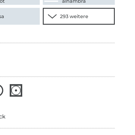
ot
alhambra
sa
ick