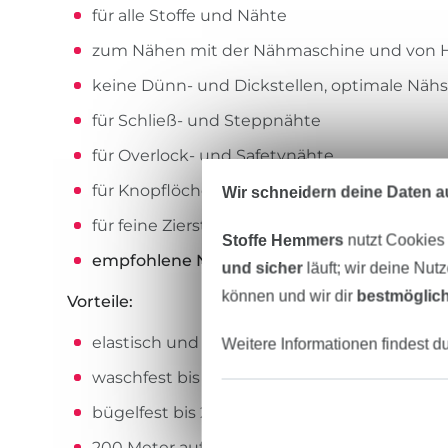
für alle Stoffe und Nähte
zum Nähen mit der Nähmaschine und von 
keine Dünn- und Dickstellen, optimale Nähs
für Schließ- und Steppnähte
für Overlock- und Safetynähte
für Knopflöcher und zum Annähen von Knö
Wir schneidern deine Daten au
für feine Zierstiche und dekorative Nähte
Stoffe Hemmers
nutzt Cookies
empfohlene Nadel und Nadelstärke:
Univer
und sicher
läuft; wir deine Nut
können und wir dir
bestmöglich
Vorteile:
elastisch und reißfest
Weitere Informationen findest d
waschfest bis 95° C
bügelfest bis 200° C
200 Meter auf der Spule