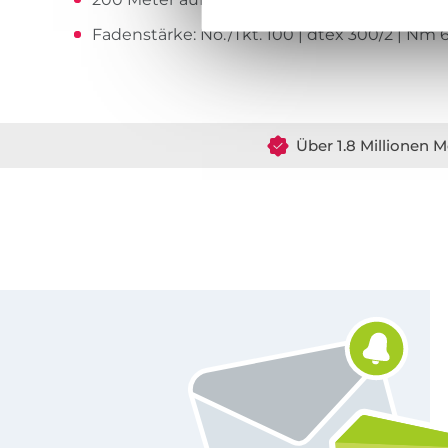
Fadenstärke: No./Tkt. 100 | dtex 300/2 | Nm 
Über 1.8 Millionen M
Für den Stoffe Hemmers Newsletter anmelden