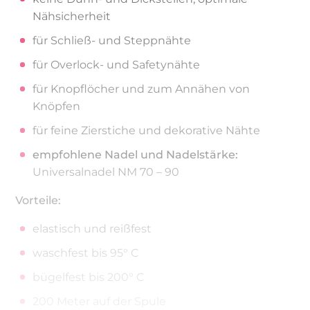
Nähsicherheit
für Schließ- und Steppnähte
für Overlock- und Safetynähte
für Knopflöcher und zum Annähen von
Knöpfen
für feine Zierstiche und dekorative Nähte
empfohlene Nadel und Nadelstärke:
Universalnadel NM 70 – 90
Vorteile:
elastisch und reißfest
waschfest bis 95° C
bügelfest bis 200° C
200 Meter auf der Spule