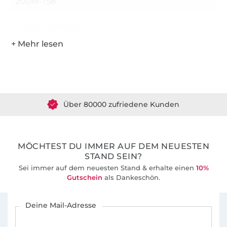
200M-758
Hersteller-Kontaktdaten
Über 1.8 Millionen Meter Stoff versandfertig
Über 80000 zufriedene Kunden
36 Jahre Erfahrung
MÖCHTEST DU IMMER AUF DEM NEUESTEN
STAND SEIN?
Sei immer auf dem neuesten Stand & erhalte einen
10%
Gutschein
als Dankeschön.
Für den Stoffe Hemmers Newsletter anmelden
Deine Mail-Adresse