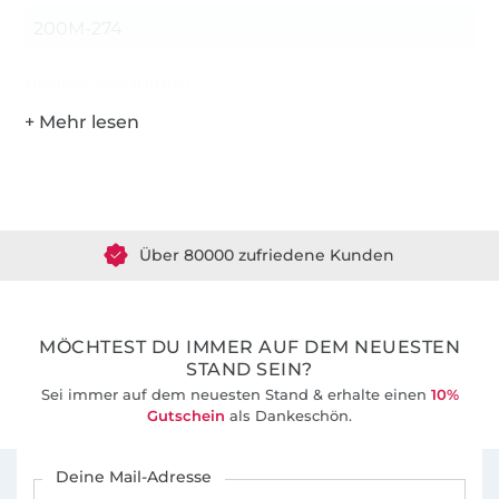
200M-274
Hersteller-Kontaktdaten
Über 1.8 Millionen Meter Stoff versandfertig
Über 80000 zufriedene Kunden
36 Jahre Erfahrung
MÖCHTEST DU IMMER AUF DEM NEUESTEN
STAND SEIN?
Sei immer auf dem neuesten Stand & erhalte einen
10%
Gutschein
als Dankeschön.
Für den Stoffe Hemmers Newsletter anmelden
Deine Mail-Adresse