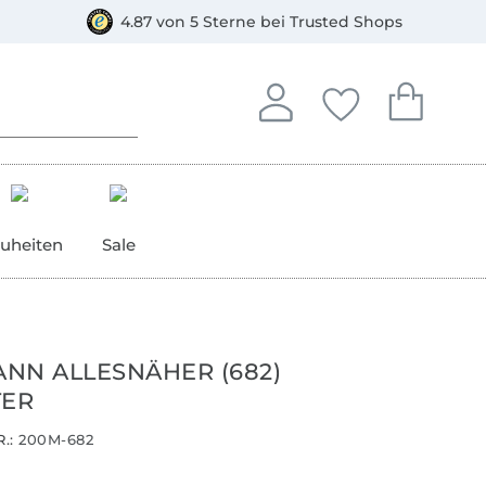
orkasse
4.87 von 5 Sterne bei Trusted Shops
In deinem Konto anmelden o
Du hast keine Artike
Du hast kein
Anmelden
Deine Favorite
Dein W
uheiten
Sale
NN ALLESNÄHER (682)
TER
.:
200M-682