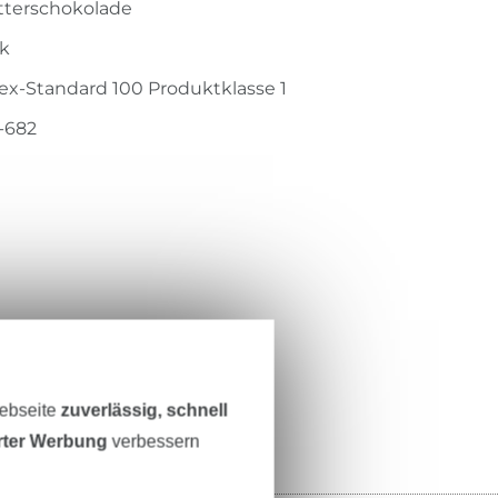
itterschokolade
ck
ex-Standard 100 Produktklasse 1
-682
Webseite
zuverlässig, schnell
erter Werbung
verbessern