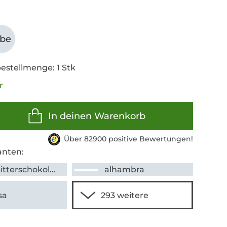
abe
estellmenge: 1 Stk
r
In deinen Warenkorb
Über 82900 positive Bewertungen!
anten:
zartbitterschokolade
alhambra
sa