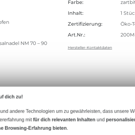
Farbe:
zartb
Inhalt:
1 Stü
pfen
Zertifizierung:
Öko-T
Art.Nr.:
200M
salnadel NM 70 – 90
Hersteller-Kontaktdaten
f dich zu!
65/2
 und andere Technologien um zu gewährleisten, dass unsere 
zererfahrung mit
für dich relevanten Inhalten
und
personalisi
e Browsing-Erfahrung bieten
.