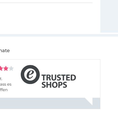
nate
t.
ass es
offen
gestreift
rt, dass