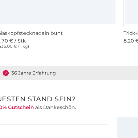
laskopfstecknadeln bunt
Trick
,70 € / Stk
8,20 €
435,00 € / 1 kg)
36 Jahre Erfahrung
ESTEN STAND SEIN?
0% Gutschein
als Dankeschön.