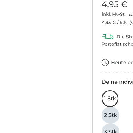
4,95 €
inkl. MwSt.,
zz
4,95 € / Stk
(G
Heute bes
Deine indiv
1 Stk
2 Stk
3 Stk