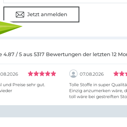
Jetzt anmelden
e 4.87 / 5 aus 5317 Bewertungen der letzten 12 Mo
.08.2026
07.08.2026
 und Preise sehr gut.
Tolle Stoffe in super Qualitä
wieder
Einzig anzumerken wäre, d
toll wäre bei gestreiften St
vielleicht längs- oder- quer
anzugeben. Mir ist es passie
ich nicht genug über die ...