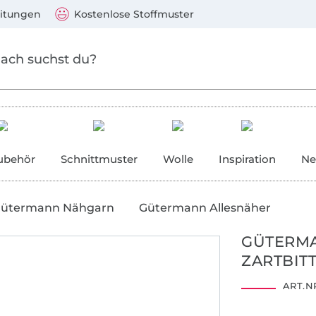
Zum Hauptinhalt springen
Weiter zur Suche
)
Visa, Mastercard, PayPal, Giropay, Kauf auf Rechnung, V
eitungen
Kostenlose Stoffmuster
ubehör
Schnittmuster
Wolle
Inspiration
Ne
ütermann Nähgarn
Gütermann Allesnäher
GÜTERMA
ZARTBIT
ART.NR