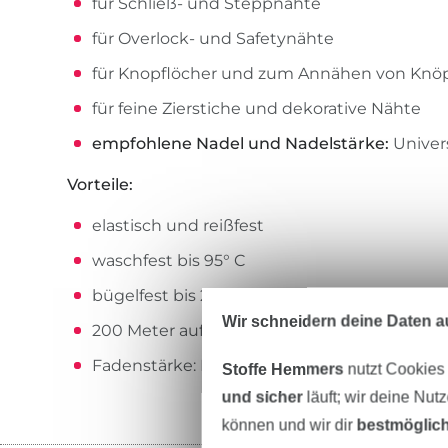
für Schließ- und Steppnähte
für Overlock- und Safetynähte
für Knopflöcher und zum Annähen von Knö
für feine Zierstiche und dekorative Nähte
empfohlene Nadel und Nadelstärke:
Univer
Vorteile:
elastisch und reißfest
waschfest bis 95° C
bügelfest bis 200° C
Wir schneidern deine Daten au
200 Meter auf der Spule
Fadenstärke: No./Tkt. 100 | dtex 300/2 | Nm 
Stoffe Hemmers
nutzt Cookies
und sicher
läuft; wir deine Nut
können und wir dir
bestmöglich