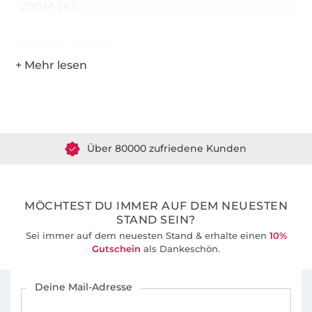
200M-263
Hersteller-Kontaktdaten
Über 1.8 Millionen Meter Stoff versandfertig
Über 80000 zufriedene Kunden
36 Jahre Erfahrung
MÖCHTEST DU IMMER AUF DEM NEUESTEN
STAND SEIN?
Sei immer auf dem neuesten Stand & erhalte einen
10%
Gutschein
als Dankeschön.
Für den Stoffe Hemmers Newsletter anmelden
Deine Mail-Adresse