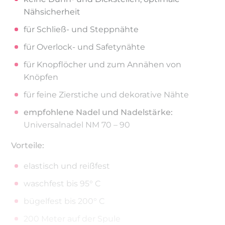
Nähsicherheit
für Schließ- und Steppnähte
für Overlock- und Safetynähte
für Knopflöcher und zum Annähen von
Knöpfen
für feine Zierstiche und dekorative Nähte
empfohlene Nadel und Nadelstärke:
Universalnadel NM 70 – 90
Vorteile:
elastisch und reißfest
waschfest bis 95° C
bügelfest bis 200° C
200 Meter auf der Spule