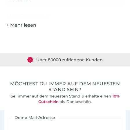
200M-165
Hersteller-Kontaktdaten
Über 1.8 Millionen Meter Stoff versandfertig
Über 80000 zufriedene Kunden
36 Jahre Erfahrung
MÖCHTEST DU IMMER AUF DEM NEUESTEN
STAND SEIN?
Sei immer auf dem neuesten Stand & erhalte einen
10%
Gutschein
als Dankeschön.
Für den Stoffe Hemmers Newsletter anmelden
Deine Mail-Adresse