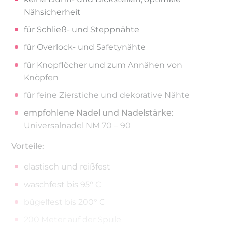
Nähsicherheit
für Schließ- und Steppnähte
für Overlock- und Safetynähte
für Knopflöcher und zum Annähen von
Knöpfen
für feine Zierstiche und dekorative Nähte
empfohlene Nadel und Nadelstärke:
Universalnadel NM 70 – 90
Vorteile:
elastisch und reißfest
waschfest bis 95° C
bügelfest bis 200° C
200 Meter auf der Spule